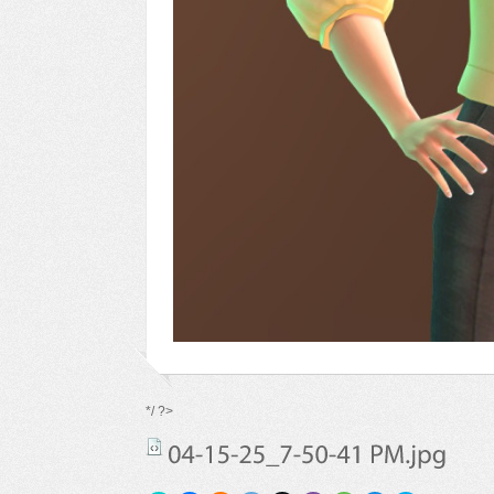
*/ ?>