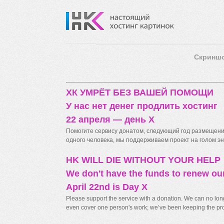
Скринш
ХК УМРЁТ БЕЗ ВАШЕЙ ПОМОЩИ
У нас нет денег продлить хостинг
22 апреля — день X
Помогите сервису донатом, следующий год размещения
одного человека, мы поддерживаем проект на голом энт
HK WILL DIE WITHOUT YOUR HELP
We don't have the funds to renew ou
April 22nd is Day X
Please support the service with a donation. We can no longe
even cover one person's work; we’ve been keeping the proj