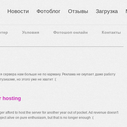
Новости
Фотоблог
Отзывы
Загрузка
отер
Условия
Фотошоп онлайн
Контакты
 сервера нам больше не по карману. Реклама не окупает даже работу
узиазме, но этого уже не хватит :(
r hosting
r afford to host the server for another year out of pocket. Ad revenue doesn't
ect alive on pure enthusiasm, but that is no longer enough :(