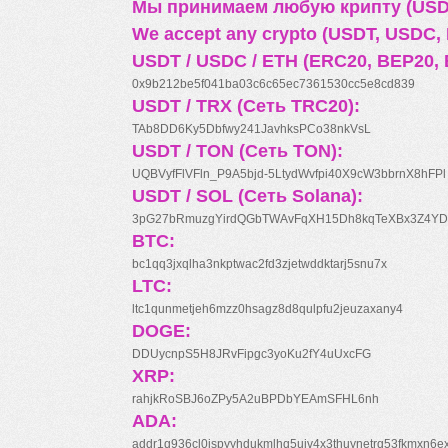
Мы принимаем любую крипту (USDT
We accept any crypto (USDT, USDC, B
USDT / USDC / ETH (ERC20, BEP20, 
0x9b212be5f041ba03c6c65ec7361530cc5e8cd839
USDT / TRX (Сеть TRC20):
TAb8DD6Ky5Dbfwy241JavhksPCo38nkVsL
USDT / TON (Сеть TON):
UQBVyfFlVFln_P9A5bjd-5LtydWvfpi40X9cW3bbrnX8hFPl
USDT / SOL (Сеть Solana):
3pG27bRmuzgYirdQGbTWAvFqXH15Dh8kqTeXBx3Z4YD
BTC:
bc1qq3jxqlha3nkptwac2fd3zjetwddktarj5snu7x
LTC:
ltc1qunmetjeh6mzz0hsagz8d8qulpfu2jeuzaxany4
DOGE:
DDUycnpS5H8JRvFipgc3yoKu2fY4uUxcFG
XRP:
rahjkRoSBJ6oZPy5A2uBPDbYEAmSFHL6nh
ADA:
addr1q936cl0jspyyhdukmlhq5ujv4x3thuynetrq53fkmxn6e