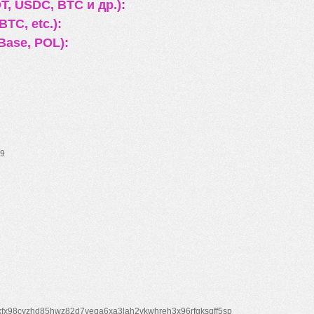
, USDC, BTC и др.):
TC, etc.):
Base, POL):
9
xfx98cyzhd85hwz82d7veqa6xa3lah2vkwhreh3x96rfgksqff5sp