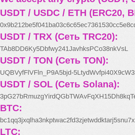
USDT / USDC / ETH (ERC20, B
0x9b212be5f041ba03c6c65ec7361530cc5e8c
USDT / TRX (Сеть TRC20):
TAb8DD6Ky5Dbfwy241JavhksPCo38nkVsL
USDT / TON (Сеть TON):
UQBVyfFlVFln_P9A5bjd-5LtydWvfpi40X9cW3
USDT / SOL (Сеть Solana):
3pG27bRmuzgYirdQGbTWAvFqXH15Dh8kqT
BTC:
bc1qq3jxqlha3nkptwac2fd3zjetwddktarj5snu7x
LTC: