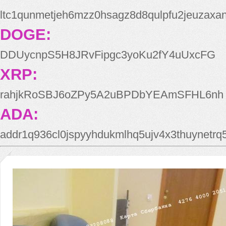
ltc1qunmetjeh6mzz0hsagz8d8qulpfu2jeuzaxa
DOGE:
DDUycnpS5H8JRvFipgc3yoKu2fY4uUxcFG
XRP:
rahjkRoSBJ6oZPy5A2uBPDbYEAmSFHL6nh
ADA:
addr1q936cl0jspyyhdukmlhq5ujv4x3thuynetr