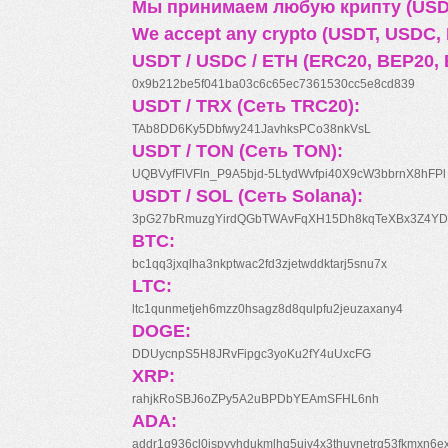
Мы принимаем любую крипту (USDT
We accept any crypto (USDT, USDC, B
USDT / USDC / ETH (ERC20, BEP20, 
0x9b212be5f041ba03c6c65ec7361530cc5e8cd839
USDT / TRX (Сеть TRC20):
TAb8DD6Ky5Dbfwy241JavhksPCo38nkVsL
USDT / TON (Сеть TON):
UQBVyfFlVFln_P9A5bjd-5LtydWvfpi40X9cW3bbrnX8hFPl
USDT / SOL (Сеть Solana):
3pG27bRmuzgYirdQGbTWAvFqXH15Dh8kqTeXBx3Z4YD
BTC:
bc1qq3jxqlha3nkptwac2fd3zjetwddktarj5snu7x
LTC:
ltc1qunmetjeh6mzz0hsagz8d8qulpfu2jeuzaxany4
DOGE:
DDUycnpS5H8JRvFipgc3yoKu2fY4uUxcFG
XRP:
rahjkRoSBJ6oZPy5A2uBPDbYEAmSFHL6nh
ADA:
addr1q936cl0jspyyhdukmlhq5ujv4x3thuynetrq53fkmxn6e