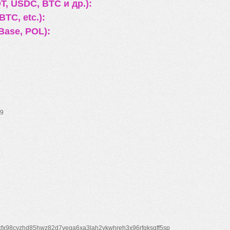
, USDC, BTC и др.):
TC, etc.):
Base, POL):
9
xfx98cyzhd85hwz82d7veqa6xa3lah2vkwhreh3x96rfgksqff5sp