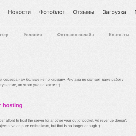
Новости
Фотоблог
Отзывы
Загрузка
отер
Условия
Фотошоп онлайн
Контакты
 сервера нам больше не по карману. Реклама не окупает даже работу
узиазме, но этого уже не хватит :(
r hosting
r afford to host the server for another year out of pocket. Ad revenue doesn't
ect alive on pure enthusiasm, but that is no longer enough :(