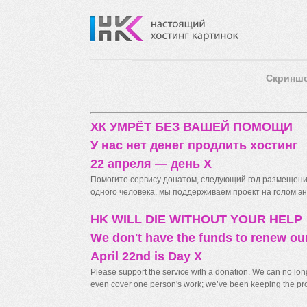
Скринш
ХК УМРЁТ БЕЗ ВАШЕЙ ПОМОЩИ
У нас нет денег продлить хостинг
22 апреля — день X
Помогите сервису донатом, следующий год размещения
одного человека, мы поддерживаем проект на голом энт
HK WILL DIE WITHOUT YOUR HELP
We don't have the funds to renew ou
April 22nd is Day X
Please support the service with a donation. We can no longe
even cover one person's work; we’ve been keeping the proj