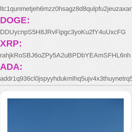
ltc1qunmetjeh6mzz0hsagz8d8qulpfu2jeuzaxa
DOGE:
DDUycnpS5H8JRvFipgc3yoKu2fY4uUxcFG
XRP:
rahjkRoSBJ6oZPy5A2uBPDbYEAmSFHL6nh
ADA:
addr1q936cl0jspyyhdukmlhq5ujv4x3thuynetr