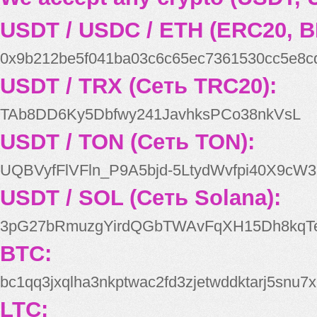
USDT / USDC / ETH (ERC20, B
0x9b212be5f041ba03c6c65ec7361530cc5e8c
USDT / TRX (Сеть TRC20):
TAb8DD6Ky5Dbfwy241JavhksPCo38nkVsL
USDT / TON (Сеть TON):
UQBVyfFlVFln_P9A5bjd-5LtydWvfpi40X9cW3
USDT / SOL (Сеть Solana):
3pG27bRmuzgYirdQGbTWAvFqXH15Dh8kqT
BTC:
bc1qq3jxqlha3nkptwac2fd3zjetwddktarj5snu7x
LTC: