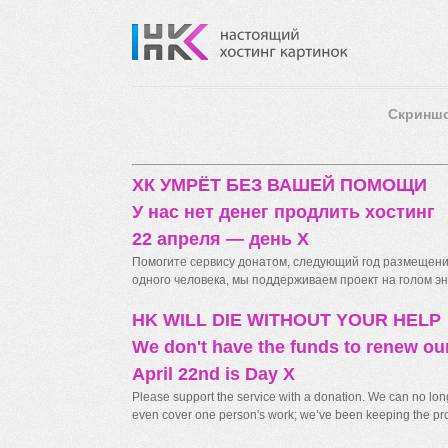
Скринш
ХК УМРЁТ БЕЗ ВАШЕЙ ПОМОЩИ
У нас нет денег продлить хостинг
22 апреля — день X
Помогите сервису донатом, следующий год размещения
одного человека, мы поддерживаем проект на голом энт
HK WILL DIE WITHOUT YOUR HELP
We don't have the funds to renew ou
April 22nd is Day X
Please support the service with a donation. We can no longe
even cover one person's work; we’ve been keeping the proj