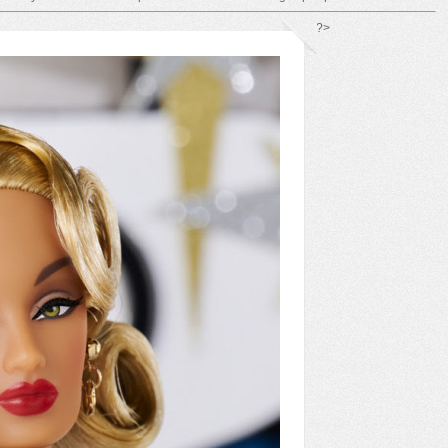
*/ ?>