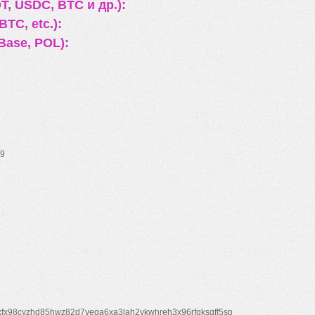
, USDC, BTC и др.):
TC, etc.):
Base, POL):
9
xfx98cyzhd85hwz82d7veqa6xa3lah2vkwhreh3x96rfgksqff5sp