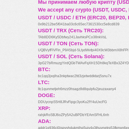
Мы принимаем любую крипту (USDT
We accept any crypto (USDT, USDC, B
USDT / USDC / ETH (ERC20, BEP20, 
0x9b212be5f041ba03c6c65ec7361530cc5e8cd839
USDT / TRX (Сеть TRC20):
TAb8DD6Ky5Dbfwy241JavhksPCo38nkVsL
USDT / TON (Сеть TON):
UQBVyfFlVFln_P9A5bjd-5LtydWvfpi40X9cW3bbrnX8hFPl
USDT / SOL (Сеть Solana):
3pG27bRmuzgYirdQGbTWAvFqXH15Dh8kqTeXBx3Z4YD
BTC:
bc1qq3jxqlha3nkptwac2fd3zjetwddktarj5snu7x
LTC:
ltc1qunmetjeh6mzz0hsagz8d8qulpfu2jeuzaxany4
DOGE:
DDUycnpS5H8JRvFipgc3yoKu2fY4uUxcFG
XRP:
rahjkRoSBJ6oZPy5A2uBPDbYEAmSFHL6nh
ADA:
addr1q936cl0jspyyhdukmlhq5ujv4x3thuynetrq53fkmxn6e