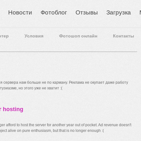
Новости
Фотоблог
Отзывы
Загрузка
отер
Условия
Фотошоп онлайн
Контакты
 сервера нам больше не по карману. Реклама не окупает даже работу
узиазме, но этого уже не хватит :(
r hosting
r afford to host the server for another year out of pocket. Ad revenue doesn't
ect alive on pure enthusiasm, but that is no longer enough :(