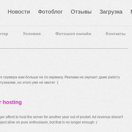
Новости
Фотоблог
Отзывы
Загрузка
отер
Условия
Фотошоп онлайн
Контакты
 сервера нам больше не по карману. Реклама не окупает даже работу
узиазме, но этого уже не хватит :(
r hosting
r afford to host the server for another year out of pocket. Ad revenue doesn't
ect alive on pure enthusiasm, but that is no longer enough :(