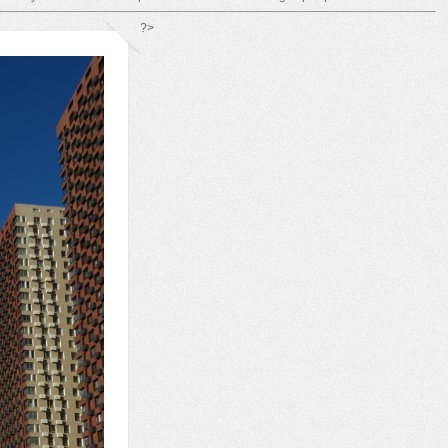
*/ ?>