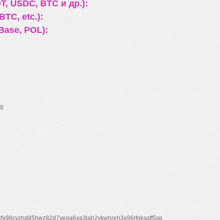
, USDC, BTC и др.):
TC, etc.):
Base, POL):
9
xfx98cyzhd85hwz82d7veqa6xa3lah2vkwhreh3x96rfgksqff5sp