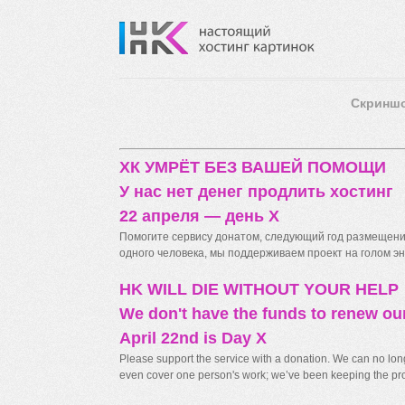
Скринш
ХК УМРЁТ БЕЗ ВАШЕЙ ПОМОЩИ
У нас нет денег продлить хостинг
22 апреля — день X
Помогите сервису донатом, следующий год размещения
одного человека, мы поддерживаем проект на голом энт
HK WILL DIE WITHOUT YOUR HELP
We don't have the funds to renew ou
April 22nd is Day X
Please support the service with a donation. We can no longe
even cover one person's work; we’ve been keeping the proj