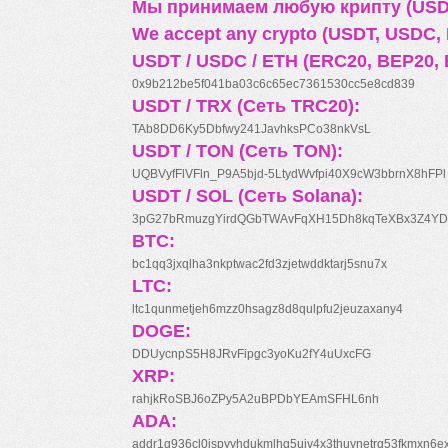
Мы принимаем любую крипту (USDT
We accept any crypto (USDT, USDC, B
USDT / USDC / ETH (ERC20, BEP20, 
0x9b212be5f041ba03c6c65ec7361530cc5e8cd839
USDT / TRX (Сеть TRC20):
TAb8DD6Ky5Dbfwy241JavhksPCo38nkVsL
USDT / TON (Сеть TON):
UQBVyfFlVFln_P9A5bjd-5LtydWvfpi40X9cW3bbrnX8hFPl
USDT / SOL (Сеть Solana):
3pG27bRmuzgYirdQGbTWAvFqXH15Dh8kqTeXBx3Z4YD
BTC:
bc1qq3jxqlha3nkptwac2fd3zjetwddktarj5snu7x
LTC:
ltc1qunmetjeh6mzz0hsagz8d8qulpfu2jeuzaxany4
DOGE:
DDUycnpS5H8JRvFipgc3yoKu2fY4uUxcFG
XRP:
rahjkRoSBJ6oZPy5A2uBPDbYEAmSFHL6nh
ADA:
addr1q936cl0jspyyhdukmlhq5ujv4x3thuynetrq53fkmxn6e