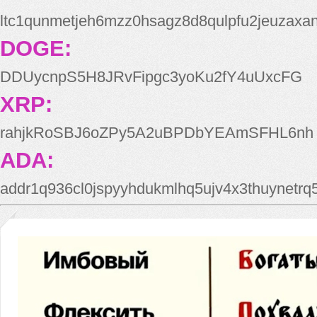
ltc1qunmetjeh6mzz0hsagz8d8qulpfu2jeuzaxa
DOGE:
DDUycnpS5H8JRvFipgc3yoKu2fY4uUxcFG
XRP:
rahjkRoSBJ6oZPy5A2uBPDbYEAmSFHL6nh
ADA:
addr1q936cl0jspyyhdukmlhq5ujv4x3thuynetr