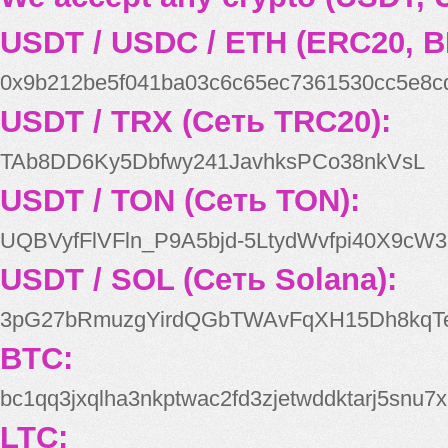
USDT / USDC / ETH (ERC20, B
0x9b212be5f041ba03c6c65ec7361530cc5e8c
USDT / TRX (Сеть TRC20):
TAb8DD6Ky5Dbfwy241JavhksPCo38nkVsL
USDT / TON (Сеть TON):
UQBVyfFlVFln_P9A5bjd-5LtydWvfpi40X9cW3
USDT / SOL (Сеть Solana):
3pG27bRmuzgYirdQGbTWAvFqXH15Dh8kqT
BTC:
bc1qq3jxqlha3nkptwac2fd3zjetwddktarj5snu7x
LTC: