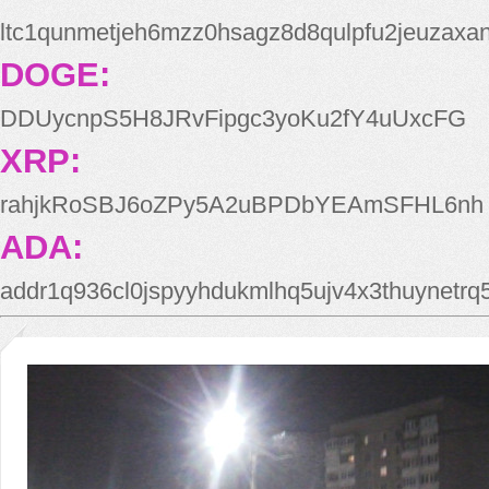
ltc1qunmetjeh6mzz0hsagz8d8qulpfu2jeuzaxa
DOGE:
DDUycnpS5H8JRvFipgc3yoKu2fY4uUxcFG
XRP:
rahjkRoSBJ6oZPy5A2uBPDbYEAmSFHL6nh
ADA:
addr1q936cl0jspyyhdukmlhq5ujv4x3thuynetr