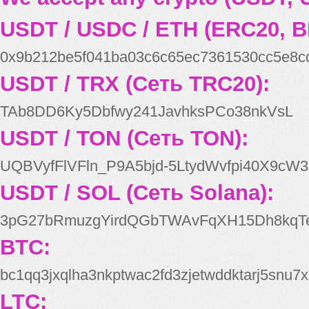
USDT / USDC / ETH (ERC20, B
0x9b212be5f041ba03c6c65ec7361530cc5e8c
USDT / TRX (Сеть TRC20):
TAb8DD6Ky5Dbfwy241JavhksPCo38nkVsL
USDT / TON (Сеть TON):
UQBVyfFlVFln_P9A5bjd-5LtydWvfpi40X9cW3
USDT / SOL (Сеть Solana):
3pG27bRmuzgYirdQGbTWAvFqXH15Dh8kqT
BTC:
bc1qq3jxqlha3nkptwac2fd3zjetwddktarj5snu7x
LTC: