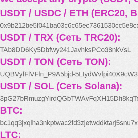
USDT / USDC / ETH (ERC20, B
0x9b212be5f041ba03c6c65ec7361530cc5e8c
USDT / TRX (Сеть TRC20):
TAb8DD6Ky5Dbfwy241JavhksPCo38nkVsL
USDT / TON (Сеть TON):
UQBVyfFlVFln_P9A5bjd-5LtydWvfpi40X9cW3
USDT / SOL (Сеть Solana):
3pG27bRmuzgYirdQGbTWAvFqXH15Dh8kqT
BTC:
bc1qq3jxqlha3nkptwac2fd3zjetwddktarj5snu7x
LTC: