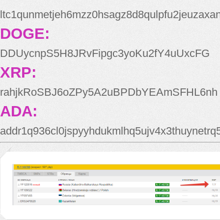
ltc1qunmetjeh6mzz0hsagz8d8qulpfu2jeuzaxa
DOGE:
DDUycnpS5H8JRvFipgc3yoKu2fY4uUxcFG
XRP:
rahjkRoSBJ6oZPy5A2uBPDbYEAmSFHL6nh
ADA:
addr1q936cl0jspyyhdukmlhq5ujv4x3thuynetr