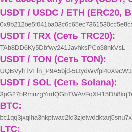
USDT / USDC / ETH (ERC20, B
0x9b212be5f041ba03c6c65ec7361530cc5e8c
USDT / TRX (Сеть TRC20):
TAb8DD6Ky5Dbfwy241JavhksPCo38nkVsL
USDT / TON (Сеть TON):
UQBVyfFlVFln_P9A5bjd-5LtydWvfpi40X9cW3
USDT / SOL (Сеть Solana):
3pG27bRmuzgYirdQGbTWAvFqXH15Dh8kqT
BTC:
bc1qq3jxqlha3nkptwac2fd3zjetwddktarj5snu7x
LTC: