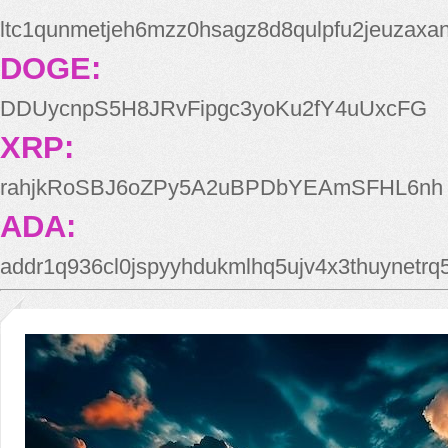
ltc1qunmetjeh6mzz0hsagz8d8qulpfu2jeuzaxa
DOGE:
DDUycnpS5H8JRvFipgc3yoKu2fY4uUxcFG
XRP:
rahjkRoSBJ6oZPy5A2uBPDbYEAmSFHL6nh
ADA:
addr1q936cl0jspyyhdukmlhq5ujv4x3thuynetr