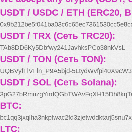
USDT / USDC / ETH (ERC20, B
0x9b212be5f041ba03c6c65ec7361530cc5e8c
USDT / TRX (Сеть TRC20):
TAb8DD6Ky5Dbfwy241JavhksPCo38nkVsL
USDT / TON (Сеть TON):
UQBVyfFlVFln_P9A5bjd-5LtydWvfpi40X9cW3
USDT / SOL (Сеть Solana):
3pG27bRmuzgYirdQGbTWAvFqXH15Dh8kqT
BTC:
bc1qq3jxqlha3nkptwac2fd3zjetwddktarj5snu7x
LTC: