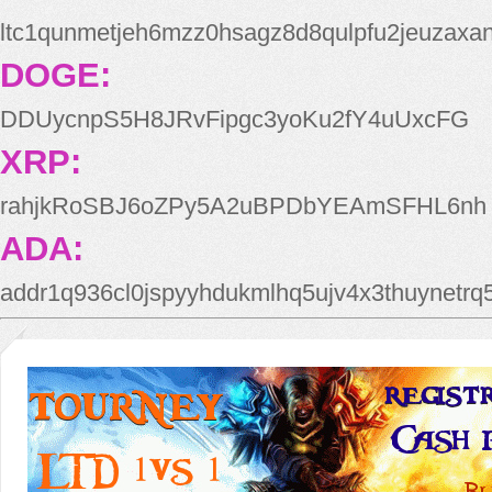
ltc1qunmetjeh6mzz0hsagz8d8qulpfu2jeuzaxa
DOGE:
DDUycnpS5H8JRvFipgc3yoKu2fY4uUxcFG
XRP:
rahjkRoSBJ6oZPy5A2uBPDbYEAmSFHL6nh
ADA:
addr1q936cl0jspyyhdukmlhq5ujv4x3thuynetr