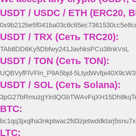
USDT / USDC / ETH (ERC20, B
0x9b212be5f041ba03c6c65ec7361530cc5e8c
USDT / TRX (Сеть TRC20):
TAb8DD6Ky5Dbfwy241JavhksPCo38nkVsL
USDT / TON (Сеть TON):
UQBVyfFlVFln_P9A5bjd-5LtydWvfpi40X9cW3
USDT / SOL (Сеть Solana):
3pG27bRmuzgYirdQGbTWAvFqXH15Dh8kqT
BTC:
bc1qq3jxqlha3nkptwac2fd3zjetwddktarj5snu7x
LTC: