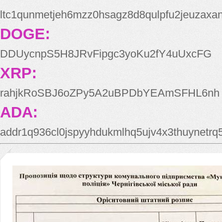
ltc1qunmetjeh6mzz0hsagz8d8qulpfu2jeuzaxa
DOGE:
DDUycnpS5H8JRvFipgc3yoKu2fY4uUxcFG
XRP:
rahjkRoSBJ6oZPy5A2uBPDbYEAmSFHL6nh
ADA:
addr1q936cl0jspyyhdukmlhq5ujv4x3thuynetr