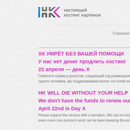
Скринш
ХК УМРЁТ БЕЗ ВАШЕЙ ПОМОЩИ
У нас нет денег продлить хостинг
22 апреля — день X
Помогите сервису донатом, следующий год размещения
одного человека, мы поддерживаем проект на голом энт
HK WILL DIE WITHOUT YOUR HELP
We don't have the funds to renew ou
April 22nd is Day X
Please support the service with a donation. We can no longe
even cover one person's work; we’ve been keeping the proj