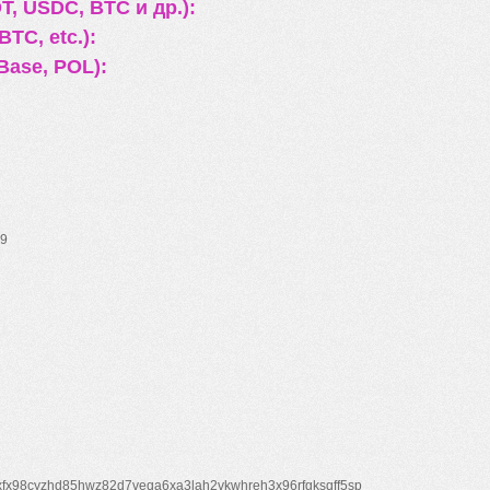
, USDC, BTC и др.):
TC, etc.):
Base, POL):
9
xfx98cyzhd85hwz82d7veqa6xa3lah2vkwhreh3x96rfgksqff5sp