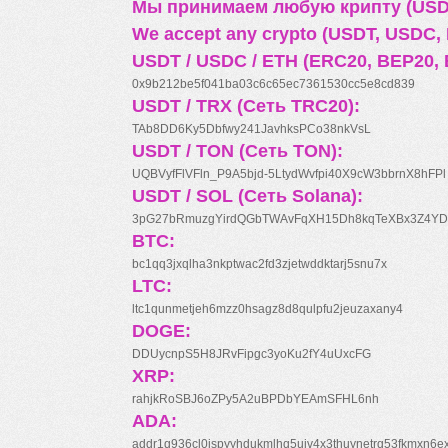
Мы принимаем любую крипту (USDT
We accept any crypto (USDT, USDC, B
USDT / USDC / ETH (ERC20, BEP20, 
0x9b212be5f041ba03c6c65ec7361530cc5e8cd839
USDT / TRX (Сеть TRC20):
TAb8DD6Ky5Dbfwy241JavhksPCo38nkVsL
USDT / TON (Сеть TON):
UQBVyfFlVFln_P9A5bjd-5LtydWvfpi40X9cW3bbrnX8hFPl
USDT / SOL (Сеть Solana):
3pG27bRmuzgYirdQGbTWAvFqXH15Dh8kqTeXBx3Z4YD
BTC:
bc1qq3jxqlha3nkptwac2fd3zjetwddktarj5snu7x
LTC:
ltc1qunmetjeh6mzz0hsagz8d8qulpfu2jeuzaxany4
DOGE:
DDUycnpS5H8JRvFipgc3yoKu2fY4uUxcFG
XRP:
rahjkRoSBJ6oZPy5A2uBPDbYEAmSFHL6nh
ADA:
addr1q936cl0jspyyhdukmlhq5ujv4x3thuynetrq53fkmxn6e