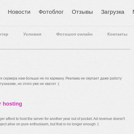
Новости
Фотоблог
Отзывы
Загрузка
отер
Условия
Фотошоп онлайн
Контакты
 сервера нам больше не по карману. Реклама не окупает даже работу
узиазме, но этого уже не хватит :(
r hosting
r afford to host the server for another year out of pocket. Ad revenue doesn't
ect alive on pure enthusiasm, but that is no longer enough :(