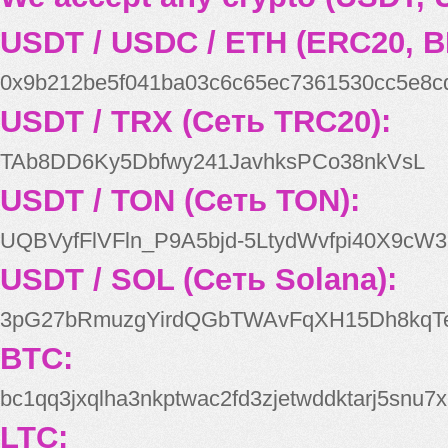
USDT / USDC / ETH (ERC20, B
0x9b212be5f041ba03c6c65ec7361530cc5e8c
USDT / TRX (Сеть TRC20):
TAb8DD6Ky5Dbfwy241JavhksPCo38nkVsL
USDT / TON (Сеть TON):
UQBVyfFlVFln_P9A5bjd-5LtydWvfpi40X9cW3
USDT / SOL (Сеть Solana):
3pG27bRmuzgYirdQGbTWAvFqXH15Dh8kqT
BTC:
bc1qq3jxqlha3nkptwac2fd3zjetwddktarj5snu7x
LTC: