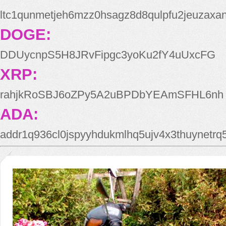
ltc1qunmetjeh6mzz0hsagz8d8qulpfu2jeuzaxa
DOGE:
DDUycnpS5H8JRvFipgc3yoKu2fY4uUxcFG
XRP:
rahjkRoSBJ6oZPy5A2uBPDbYEAmSFHL6nh
ADA:
addr1q936cl0jspyyhdukmlhq5ujv4x3thuynetr