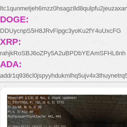
ltc1qunmetjeh6mzz0hsagz8d8qulpfu2jeuzaxa
DOGE:
DDUycnpS5H8JRvFipgc3yoKu2fY4uUxcFG
XRP:
rahjkRoSBJ6oZPy5A2uBPDbYEAmSFHL6nh
ADA:
addr1q936cl0jspyyhdukmlhq5ujv4x3thuynetr