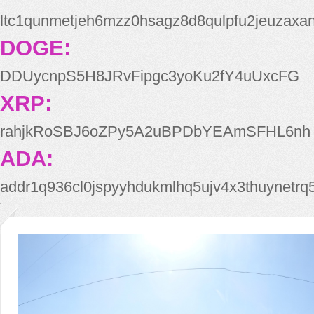
ltc1qunmetjeh6mzz0hsagz8d8qulpfu2jeuzaxa
DOGE:
DDUycnpS5H8JRvFipgc3yoKu2fY4uUxcFG
XRP:
rahjkRoSBJ6oZPy5A2uBPDbYEAmSFHL6nh
ADA:
addr1q936cl0jspyyhdukmlhq5ujv4x3thuynetr