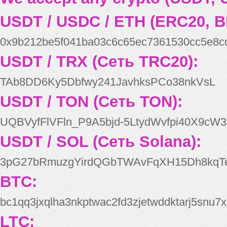
USDT / USDC / ETH (ERC20, B
0x9b212be5f041ba03c6c65ec7361530cc5e8c
USDT / TRX (Сеть TRC20):
TAb8DD6Ky5Dbfwy241JavhksPCo38nkVsL
USDT / TON (Сеть TON):
UQBVyfFlVFln_P9A5bjd-5LtydWvfpi40X9cW3
USDT / SOL (Сеть Solana):
3pG27bRmuzgYirdQGbTWAvFqXH15Dh8kqT
BTC:
bc1qq3jxqlha3nkptwac2fd3zjetwddktarj5snu7x
LTC: