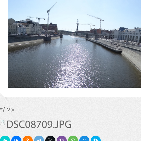
*/ ?>