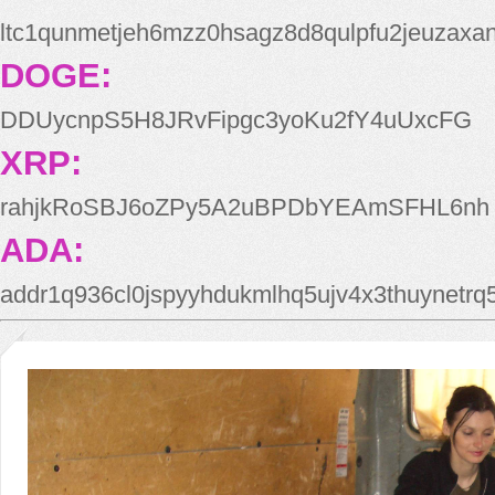
ltc1qunmetjeh6mzz0hsagz8d8qulpfu2jeuzaxa
DOGE:
DDUycnpS5H8JRvFipgc3yoKu2fY4uUxcFG
XRP:
rahjkRoSBJ6oZPy5A2uBPDbYEAmSFHL6nh
ADA:
addr1q936cl0jspyyhdukmlhq5ujv4x3thuynetr