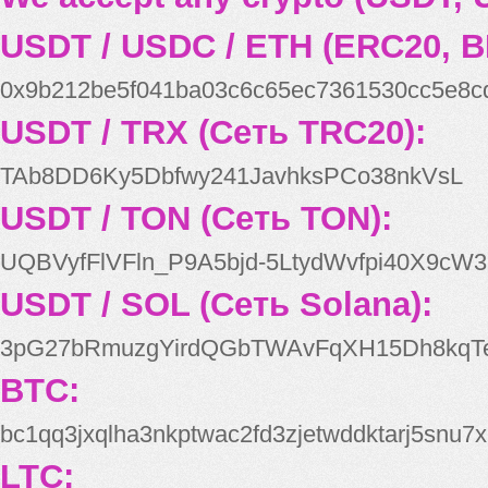
USDT / USDC / ETH (ERC20, B
0x9b212be5f041ba03c6c65ec7361530cc5e8c
USDT / TRX (Сеть TRC20):
TAb8DD6Ky5Dbfwy241JavhksPCo38nkVsL
USDT / TON (Сеть TON):
UQBVyfFlVFln_P9A5bjd-5LtydWvfpi40X9cW3
USDT / SOL (Сеть Solana):
3pG27bRmuzgYirdQGbTWAvFqXH15Dh8kqT
BTC:
bc1qq3jxqlha3nkptwac2fd3zjetwddktarj5snu7x
LTC: