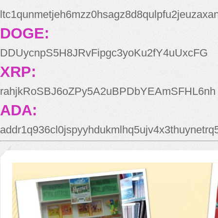
ltc1qunmetjeh6mzz0hsagz8d8qulpfu2jeuzaxa
DOGE:
DDUycnpS5H8JRvFipgc3yoKu2fY4uUxcFG
XRP:
rahjkRoSBJ6oZPy5A2uBPDbYEAmSFHL6nh
ADA:
addr1q936cl0jspyyhdukmlhq5ujv4x3thuynetr