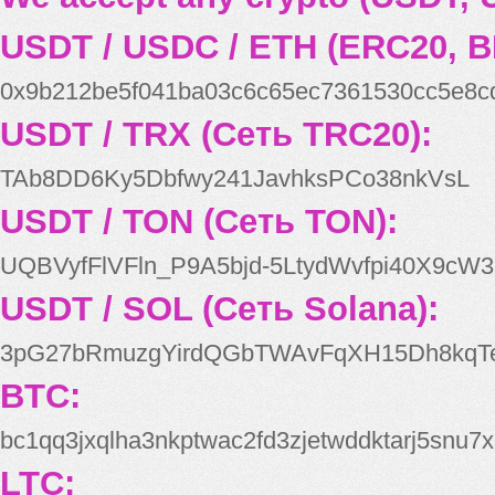
USDT / USDC / ETH (ERC20, B
0x9b212be5f041ba03c6c65ec7361530cc5e8c
USDT / TRX (Сеть TRC20):
TAb8DD6Ky5Dbfwy241JavhksPCo38nkVsL
USDT / TON (Сеть TON):
UQBVyfFlVFln_P9A5bjd-5LtydWvfpi40X9cW3
USDT / SOL (Сеть Solana):
3pG27bRmuzgYirdQGbTWAvFqXH15Dh8kqT
BTC:
bc1qq3jxqlha3nkptwac2fd3zjetwddktarj5snu7x
LTC: