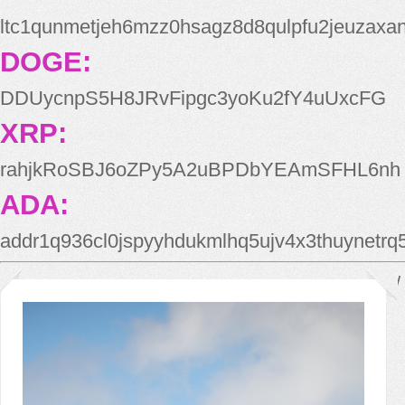
ltc1qunmetjeh6mzz0hsagz8d8qulpfu2jeuzaxa
DOGE:
DDUycnpS5H8JRvFipgc3yoKu2fY4uUxcFG
XRP:
rahjkRoSBJ6oZPy5A2uBPDbYEAmSFHL6nh
ADA:
addr1q936cl0jspyyhdukmlhq5ujv4x3thuynetr
*/