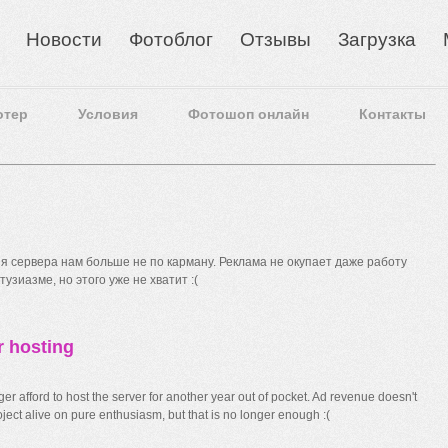
Новости
Фотоблог
Отзывы
Загрузка
отер
Условия
Фотошоп онлайн
Контакты
 сервера нам больше не по карману. Реклама не окупает даже работу
узиазме, но этого уже не хватит :(
r hosting
r afford to host the server for another year out of pocket. Ad revenue doesn't
ect alive on pure enthusiasm, but that is no longer enough :(