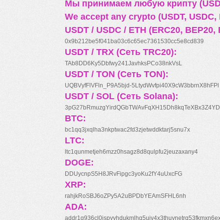
Мы принимаем любую крипту (USDT
We accept any crypto (USDT, USDC, B
USDT / USDC / ETH (ERC20, BEP20, 
0x9b212be5f041ba03c6c65ec7361530cc5e8cd839
USDT / TRX (Сеть TRC20):
TAb8DD6Ky5Dbfwy241JavhksPCo38nkVsL
USDT / TON (Сеть TON):
UQBVyfFlVFln_P9A5bjd-5LtydWvfpi40X9cW3bbrnX8hFPl
USDT / SOL (Сеть Solana):
3pG27bRmuzgYirdQGbTWAvFqXH15Dh8kqTeXBx3Z4YD
BTC:
bc1qq3jxqlha3nkptwac2fd3zjetwddktarj5snu7x
LTC:
ltc1qunmetjeh6mzz0hsagz8d8qulpfu2jeuzaxany4
DOGE:
DDUycnpS5H8JRvFipgc3yoKu2fY4uUxcFG
XRP:
rahjkRoSBJ6oZPy5A2uBPDbYEAmSFHL6nh
ADA:
addr1q936cl0jspyyhdukmlhq5ujv4x3thuynetrq53fkmxn6e