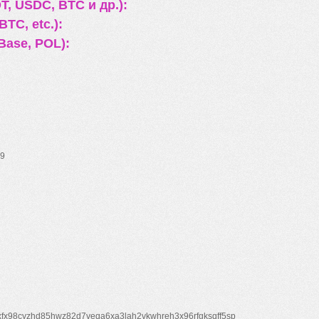
, USDC, BTC и др.):
TC, etc.):
Base, POL):
9
xfx98cyzhd85hwz82d7veqa6xa3lah2vkwhreh3x96rfgksqff5sp