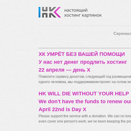
Скринш
ХК УМРЁТ БЕЗ ВАШЕЙ ПОМОЩИ
У нас нет денег продлить хостинг
22 апреля — день X
Помогите сервису донатом, следующий год размещения
одного человека, мы поддерживаем проект на голом энт
HK WILL DIE WITHOUT YOUR HELP
We don't have the funds to renew ou
April 22nd is Day X
Please support the service with a donation. We can no longe
even cover one person's work; we’ve been keeping the proj