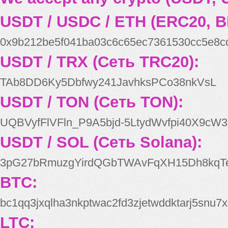
USDT / USDC / ETH (ERC20, B
0x9b212be5f041ba03c6c65ec7361530cc5e8c
USDT / TRX (Сеть TRC20):
TAb8DD6Ky5Dbfwy241JavhksPCo38nkVsL
USDT / TON (Сеть TON):
UQBVyfFlVFln_P9A5bjd-5LtydWvfpi40X9cW3
USDT / SOL (Сеть Solana):
3pG27bRmuzgYirdQGbTWAvFqXH15Dh8kqT
BTC:
bc1qq3jxqlha3nkptwac2fd3zjetwddktarj5snu7x
LTC: