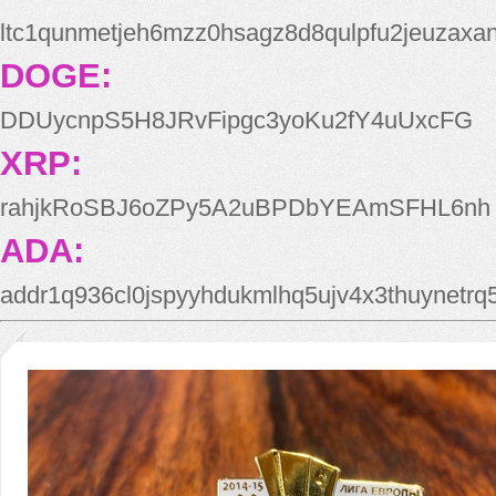
ltc1qunmetjeh6mzz0hsagz8d8qulpfu2jeuzaxa
DOGE:
DDUycnpS5H8JRvFipgc3yoKu2fY4uUxcFG
XRP:
rahjkRoSBJ6oZPy5A2uBPDbYEAmSFHL6nh
ADA:
addr1q936cl0jspyyhdukmlhq5ujv4x3thuynetr