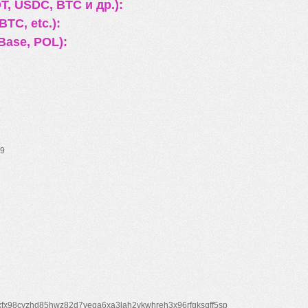
, USDC, BTC и др.):
TC, etc.):
Base, POL):
9
xfx98cyzhd85hwz82d7veqa6xa3lah2vkwhreh3x96rfgksqff5sp