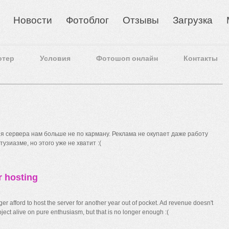
Новости
Фотоблог
Отзывы
Загрузка
отер
Условия
Фотошоп онлайн
Контакты
 сервера нам больше не по карману. Реклама не окупает даже работу
узиазме, но этого уже не хватит :(
r hosting
r afford to host the server for another year out of pocket. Ad revenue doesn't
ect alive on pure enthusiasm, but that is no longer enough :(