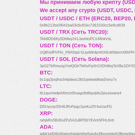
Мы принимаем любую крипту (USDT
We accept any crypto (USDT, USDC, B
USDT / USDC / ETH (ERC20, BEP20, 
0x9b212be5f041ba03c6c65ec7361530cc5e8cd839
USDT / TRX (Сеть TRC20):
TAb8DD6Ky5Dbfwy241JavhksPCo38nkVsL
USDT / TON (Сеть TON):
UQBVyfFlVFln_P9A5bjd-5LtydWvfpi40X9cW3bbrnX8hFPl
USDT / SOL (Сеть Solana):
3pG27bRmuzgYirdQGbTWAvFqXH15Dh8kqTeXBx3Z4YD
BTC:
bc1qq3jxqlha3nkptwac2fd3zjetwddktarj5snu7x
LTC:
ltc1qunmetjeh6mzz0hsagz8d8qulpfu2jeuzaxany4
DOGE:
DDUycnpS5H8JRvFipgc3yoKu2fY4uUxcFG
XRP:
rahjkRoSBJ6oZPy5A2uBPDbYEAmSFHL6nh
ADA:
addr1q936cl0jspyyhdukmlhq5ujv4x3thuynetrq53fkmxn6e