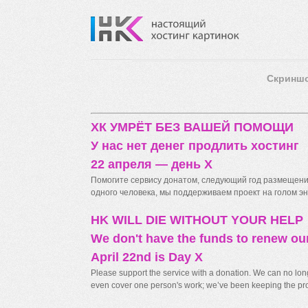
Скринш
ХК УМРЁТ БЕЗ ВАШЕЙ ПОМОЩИ
У нас нет денег продлить хостинг
22 апреля — день X
Помогите сервису донатом, следующий год размещения
одного человека, мы поддерживаем проект на голом энт
HK WILL DIE WITHOUT YOUR HELP
We don't have the funds to renew ou
April 22nd is Day X
Please support the service with a donation. We can no longe
even cover one person's work; we’ve been keeping the proj