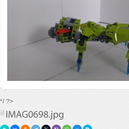
*/ ?>