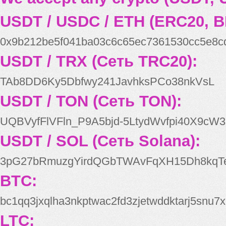
USDT / USDC / ETH (ERC20, B
0x9b212be5f041ba03c6c65ec7361530cc5e8c
USDT / TRX (Сеть TRC20):
TAb8DD6Ky5Dbfwy241JavhksPCo38nkVsL
USDT / TON (Сеть TON):
UQBVyfFlVFln_P9A5bjd-5LtydWvfpi40X9cW3
USDT / SOL (Сеть Solana):
3pG27bRmuzgYirdQGbTWAvFqXH15Dh8kqT
BTC:
bc1qq3jxqlha3nkptwac2fd3zjetwddktarj5snu7x
LTC: