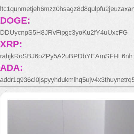
ltc1qunmetjeh6mzz0hsagz8d8qulpfu2jeuzaxa
DOGE:
DDUycnpS5H8JRvFipgc3yoKu2fY4uUxcFG
XRP:
rahjkRoSBJ6oZPy5A2uBPDbYEAmSFHL6nh
ADA:
addr1q936cl0jspyyhdukmlhq5ujv4x3thuynetr