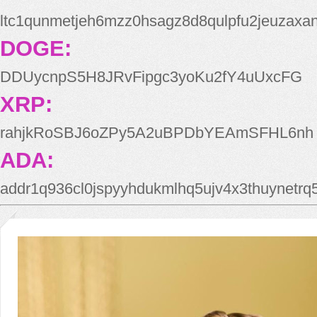
ltc1qunmetjeh6mzz0hsagz8d8qulpfu2jeuzaxa
DOGE:
DDUycnpS5H8JRvFipgc3yoKu2fY4uUxcFG
XRP:
rahjkRoSBJ6oZPy5A2uBPDbYEAmSFHL6nh
ADA:
addr1q936cl0jspyyhdukmlhq5ujv4x3thuynetr