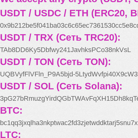
USDT / USDC / ETH (ERC20, B
0x9b212be5f041ba03c6c65ec7361530cc5e8c
USDT / TRX (Сеть TRC20):
TAb8DD6Ky5Dbfwy241JavhksPCo38nkVsL
USDT / TON (Сеть TON):
UQBVyfFlVFln_P9A5bjd-5LtydWvfpi40X9cW3
USDT / SOL (Сеть Solana):
3pG27bRmuzgYirdQGbTWAvFqXH15Dh8kqT
BTC:
bc1qq3jxqlha3nkptwac2fd3zjetwddktarj5snu7x
LTC: