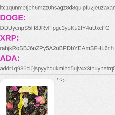
ltc1qunmetjeh6mzz0hsagz8d8qulpfu2jeuzaxa
DOGE:
DDUycnpS5H8JRvFipgc3yoKu2fY4uUxcFG
XRP:
rahjkRoSBJ6oZPy5A2uBPDbYEAmSFHL6nh
ADA:
addr1q936cl0jspyyhdukmlhq5ujv4x3thuynetr
*/ ?>