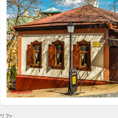
*/ ?>