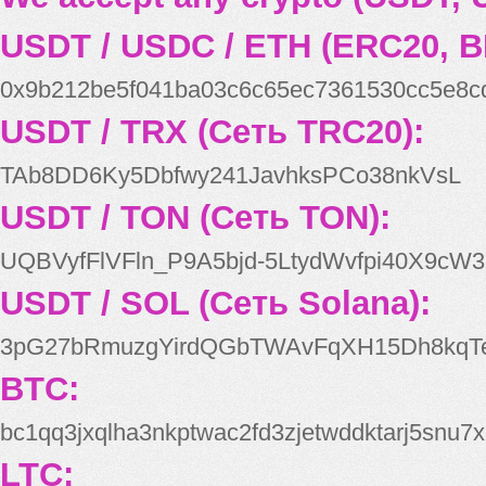
USDT / USDC / ETH (ERC20, B
0x9b212be5f041ba03c6c65ec7361530cc5e8c
USDT / TRX (Сеть TRC20):
TAb8DD6Ky5Dbfwy241JavhksPCo38nkVsL
USDT / TON (Сеть TON):
UQBVyfFlVFln_P9A5bjd-5LtydWvfpi40X9cW3
USDT / SOL (Сеть Solana):
3pG27bRmuzgYirdQGbTWAvFqXH15Dh8kqT
BTC:
bc1qq3jxqlha3nkptwac2fd3zjetwddktarj5snu7x
LTC: