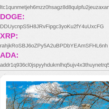
ltc1qunmetjeh6mzz0hsagz8d8qulpfu2jeuzaxa
DOGE:
DDUycnpS5H8JRvFipgc3yoKu2fY4uUxcFG
XRP:
rahjkRoSBJ6oZPy5A2uBPDbYEAmSFHL6nh
ADA:
addr1q936cl0jspyyhdukmlhq5ujv4x3thuynetr