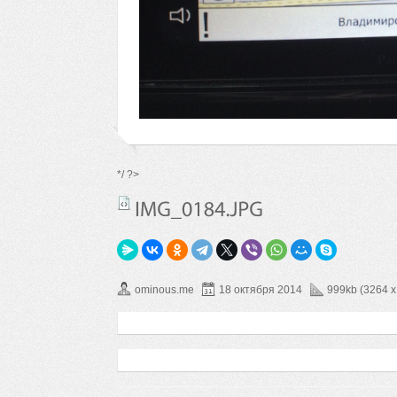
*/ ?>
ominous.me
18 октября 2014
999kb (3264 x