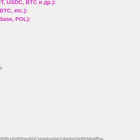
, USDC, BTC и др.):
TC, etc.):
Base, POL):
9
xfx98cyzhd85hwz82d7veqa6xa3lah2vkwhreh3x96rfgksqff5sp