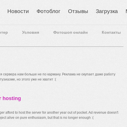
Новости
Фотоблог
Отзывы
Загрузка
отер
Условия
Фотошоп онлайн
Контакты
 сервера нам больше не по карману. Реклама не окупает даже работу
узиазме, но этого уже не хватит :(
r hosting
r afford to host the server for another year out of pocket. Ad revenue doesn't
ect alive on pure enthusiasm, but that is no longer enough :(