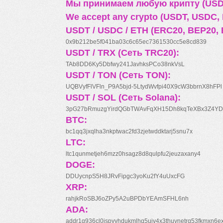
Мы принимаем любую крипту (USDT
We accept any crypto (USDT, USDC, B
USDT / USDC / ETH (ERC20, BEP20, 
0x9b212be5f041ba03c6c65ec7361530cc5e8cd839
USDT / TRX (Сеть TRC20):
TAb8DD6Ky5Dbfwy241JavhksPCo38nkVsL
USDT / TON (Сеть TON):
UQBVyfFlVFln_P9A5bjd-5LtydWvfpi40X9cW3bbrnX8hFPl
USDT / SOL (Сеть Solana):
3pG27bRmuzgYirdQGbTWAvFqXH15Dh8kqTeXBx3Z4YD
BTC:
bc1qq3jxqlha3nkptwac2fd3zjetwddktarj5snu7x
LTC:
ltc1qunmetjeh6mzz0hsagz8d8qulpfu2jeuzaxany4
DOGE:
DDUycnpS5H8JRvFipgc3yoKu2fY4uUxcFG
XRP:
rahjkRoSBJ6oZPy5A2uBPDbYEAmSFHL6nh
ADA:
addr1q936cl0jspyyhdukmlhq5ujv4x3thuynetrq53fkmxn6e