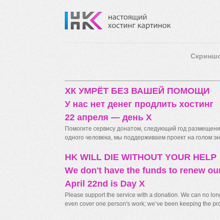
Скринш
ХК УМРЁТ БЕЗ ВАШЕЙ ПОМОЩИ
У нас нет денег продлить хостинг
22 апреля — день X
Помогите сервису донатом, следующий год размещения
одного человека, мы поддерживаем проект на голом энт
HK WILL DIE WITHOUT YOUR HELP
We don't have the funds to renew ou
April 22nd is Day X
Please support the service with a donation. We can no longe
even cover one person's work; we’ve been keeping the proj