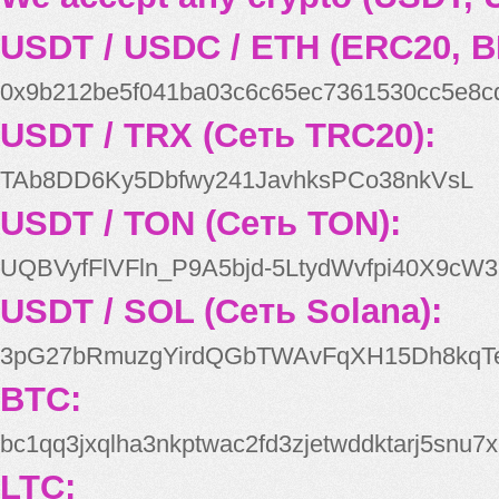
USDT / USDC / ETH (ERC20, B
0x9b212be5f041ba03c6c65ec7361530cc5e8c
USDT / TRX (Сеть TRC20):
TAb8DD6Ky5Dbfwy241JavhksPCo38nkVsL
USDT / TON (Сеть TON):
UQBVyfFlVFln_P9A5bjd-5LtydWvfpi40X9cW3
USDT / SOL (Сеть Solana):
3pG27bRmuzgYirdQGbTWAvFqXH15Dh8kqT
BTC:
bc1qq3jxqlha3nkptwac2fd3zjetwddktarj5snu7x
LTC: