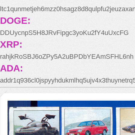
ltc1qunmetjeh6mzz0hsagz8d8qulpfu2jeuzaxa
DOGE:
DDUycnpS5H8JRvFipgc3yoKu2fY4uUxcFG
XRP:
rahjkRoSBJ6oZPy5A2uBPDbYEAmSFHL6nh
ADA:
addr1q936cl0jspyyhdukmlhq5ujv4x3thuynetr