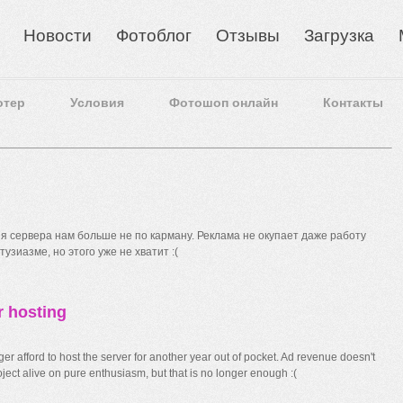
Новости
Фотоблог
Отзывы
Загрузка
отер
Условия
Фотошоп онлайн
Контакты
 сервера нам больше не по карману. Реклама не окупает даже работу
узиазме, но этого уже не хватит :(
r hosting
r afford to host the server for another year out of pocket. Ad revenue doesn't
ect alive on pure enthusiasm, but that is no longer enough :(