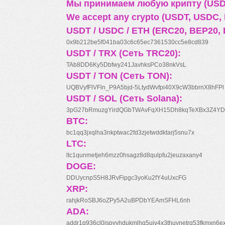
Мы принимаем любую крипту (USDT
We accept any crypto (USDT, USDC, B
USDT / USDC / ETH (ERC20, BEP20, 
0x9b212be5f041ba03c6c65ec7361530cc5e8cd839
USDT / TRX (Сеть TRC20):
TAb8DD6Ky5Dbfwy241JavhksPCo38nkVsL
USDT / TON (Сеть TON):
UQBVyfFlVFln_P9A5bjd-5LtydWvfpi40X9cW3bbrnX8hFPl
USDT / SOL (Сеть Solana):
3pG27bRmuzgYirdQGbTWAvFqXH15Dh8kqTeXBx3Z4YD
BTC:
bc1qq3jxqlha3nkptwac2fd3zjetwddktarj5snu7x
LTC:
ltc1qunmetjeh6mzz0hsagz8d8qulpfu2jeuzaxany4
DOGE:
DDUycnpS5H8JRvFipgc3yoKu2fY4uUxcFG
XRP:
rahjkRoSBJ6oZPy5A2uBPDbYEAmSFHL6nh
ADA:
addr1q936cl0jspyyhdukmlhq5ujv4x3thuynetrq53fkmxn6e