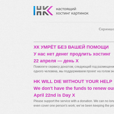
Скринш
ХК УМРЁТ БЕЗ ВАШЕЙ ПОМОЩИ
У нас нет денег продлить хостинг
22 апреля — день X
Помогите сервису донатом, следующий год размещения
одного человека, мы поддерживаем проект на голом энт
HK WILL DIE WITHOUT YOUR HELP
We don't have the funds to renew ou
April 22nd is Day X
Please support the service with a donation. We can no longe
even cover one person's work; we’ve been keeping the proj