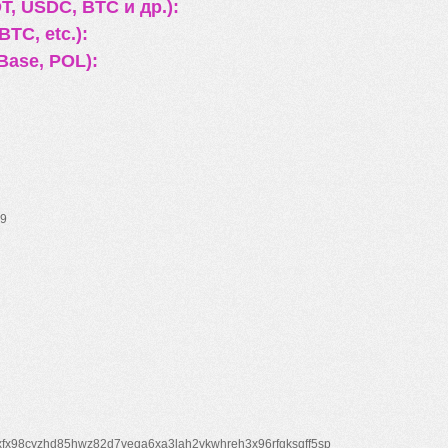
, USDC, BTC и др.):
TC, etc.):
Base, POL):
9
xfx98cyzhd85hwz82d7veqa6xa3lah2vkwhreh3x96rfgksqff5sp