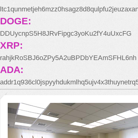
ltc1qunmetjeh6mzz0hsagz8d8qulpfu2jeuzaxa
DOGE:
DDUycnpS5H8JRvFipgc3yoKu2fY4uUxcFG
XRP:
rahjkRoSBJ6oZPy5A2uBPDbYEAmSFHL6nh
ADA:
addr1q936cl0jspyyhdukmlhq5ujv4x3thuynetr