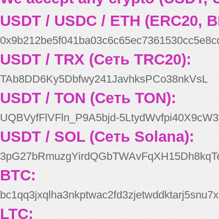
USDT / USDC / ETH (ERC20, B
0x9b212be5f041ba03c6c65ec7361530cc5e8c
USDT / TRX (Сеть TRC20):
TAb8DD6Ky5Dbfwy241JavhksPCo38nkVsL
USDT / TON (Сеть TON):
UQBVyfFlVFln_P9A5bjd-5LtydWvfpi40X9cW3
USDT / SOL (Сеть Solana):
3pG27bRmuzgYirdQGbTWAvFqXH15Dh8kqT
BTC:
bc1qq3jxqlha3nkptwac2fd3zjetwddktarj5snu7x
LTC: