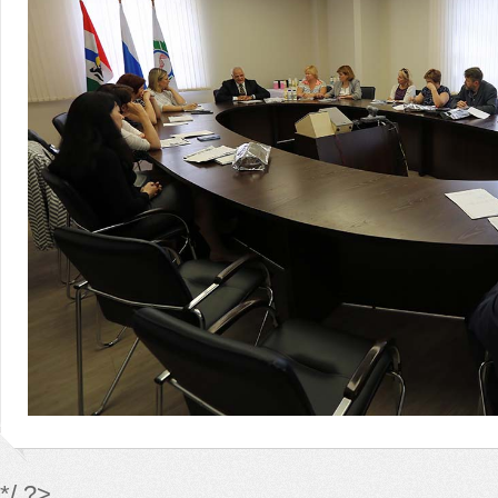
*/ ?>