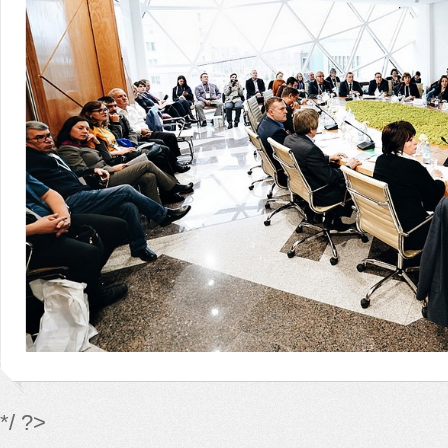
*/ ?>