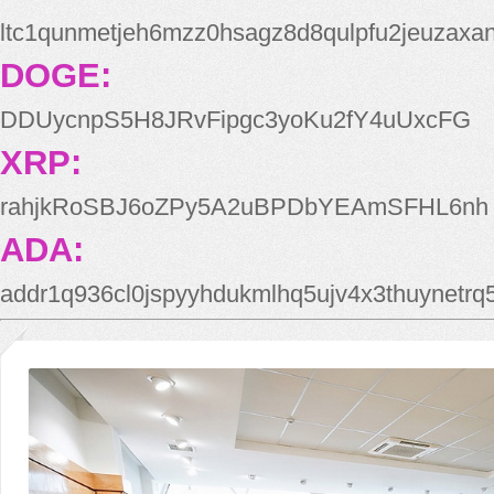
ltc1qunmetjeh6mzz0hsagz8d8qulpfu2jeuzaxa
DOGE:
DDUycnpS5H8JRvFipgc3yoKu2fY4uUxcFG
XRP:
rahjkRoSBJ6oZPy5A2uBPDbYEAmSFHL6nh
ADA:
addr1q936cl0jspyyhdukmlhq5ujv4x3thuynetr