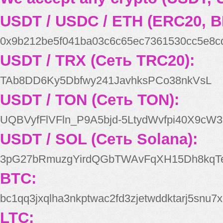
USDT / USDC / ETH (ERC20, B
0x9b212be5f041ba03c6c65ec7361530cc5e8c
USDT / TRX (Сеть TRC20):
TAb8DD6Ky5Dbfwy241JavhksPCo38nkVsL
USDT / TON (Сеть TON):
UQBVyfFlVFln_P9A5bjd-5LtydWvfpi40X9cW3
USDT / SOL (Сеть Solana):
3pG27bRmuzgYirdQGbTWAvFqXH15Dh8kqT
BTC:
bc1qq3jxqlha3nkptwac2fd3zjetwddktarj5snu7x
LTC: