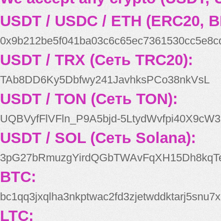
USDT / USDC / ETH (ERC20, B
0x9b212be5f041ba03c6c65ec7361530cc5e8c
USDT / TRX (Сеть TRC20):
TAb8DD6Ky5Dbfwy241JavhksPCo38nkVsL
USDT / TON (Сеть TON):
UQBVyfFlVFln_P9A5bjd-5LtydWvfpi40X9cW3
USDT / SOL (Сеть Solana):
3pG27bRmuzgYirdQGbTWAvFqXH15Dh8kqT
BTC:
bc1qq3jxqlha3nkptwac2fd3zjetwddktarj5snu7x
LTC: