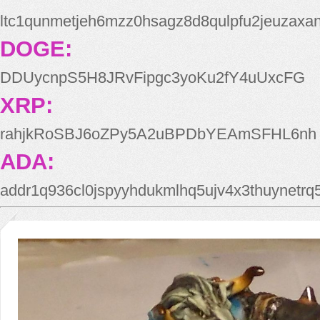
ltc1qunmetjeh6mzz0hsagz8d8qulpfu2jeuzaxa
DOGE:
DDUycnpS5H8JRvFipgc3yoKu2fY4uUxcFG
XRP:
rahjkRoSBJ6oZPy5A2uBPDbYEAmSFHL6nh
ADA:
addr1q936cl0jspyyhdukmlhq5ujv4x3thuynetr