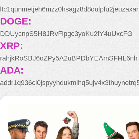
ltc1qunmetjeh6mzz0hsagz8d8qulpfu2jeuzaxa
DOGE:
DDUycnpS5H8JRvFipgc3yoKu2fY4uUxcFG
XRP:
rahjkRoSBJ6oZPy5A2uBPDbYEAmSFHL6nh
ADA:
addr1q936cl0jspyyhdukmlhq5ujv4x3thuynetr