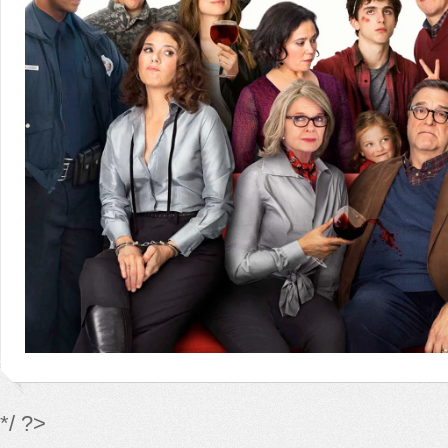
*/ ?>