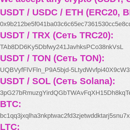
USDT / USDC / ETH (ERC20, B
0x9b212be5f041ba03c6c65ec7361530cc5e8c
USDT / TRX (Сеть TRC20):
TAb8DD6Ky5Dbfwy241JavhksPCo38nkVsL
USDT / TON (Сеть TON):
UQBVyfFlVFln_P9A5bjd-5LtydWvfpi40X9cW3
USDT / SOL (Сеть Solana):
3pG27bRmuzgYirdQGbTWAvFqXH15Dh8kqT
BTC:
bc1qq3jxqlha3nkptwac2fd3zjetwddktarj5snu7x
LTC: