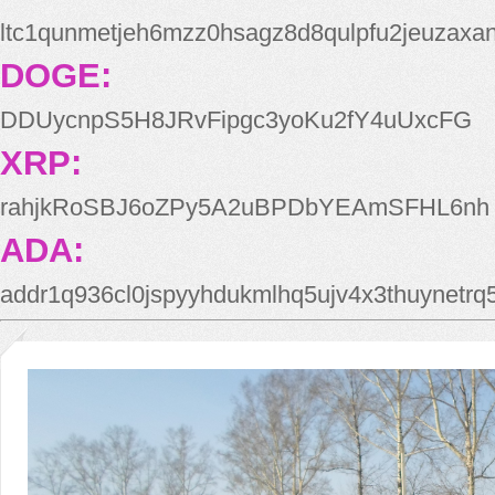
ltc1qunmetjeh6mzz0hsagz8d8qulpfu2jeuzaxa
DOGE:
DDUycnpS5H8JRvFipgc3yoKu2fY4uUxcFG
XRP:
rahjkRoSBJ6oZPy5A2uBPDbYEAmSFHL6nh
ADA:
addr1q936cl0jspyyhdukmlhq5ujv4x3thuynetr