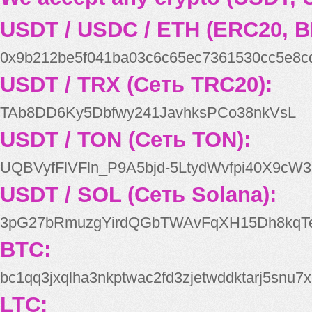
USDT / USDC / ETH (ERC20, B
0x9b212be5f041ba03c6c65ec7361530cc5e8c
USDT / TRX (Сеть TRC20):
TAb8DD6Ky5Dbfwy241JavhksPCo38nkVsL
USDT / TON (Сеть TON):
UQBVyfFlVFln_P9A5bjd-5LtydWvfpi40X9cW3
USDT / SOL (Сеть Solana):
3pG27bRmuzgYirdQGbTWAvFqXH15Dh8kqT
BTC:
bc1qq3jxqlha3nkptwac2fd3zjetwddktarj5snu7x
LTC: