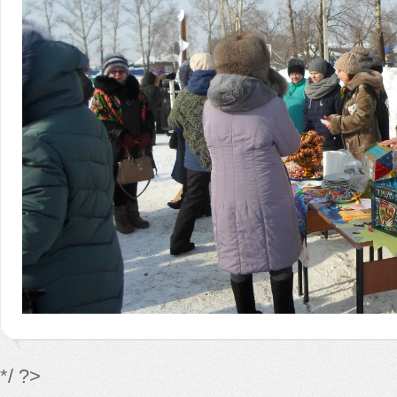
*/ ?>