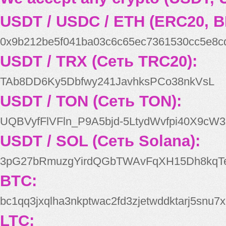
USDT / USDC / ETH (ERC20, B
0x9b212be5f041ba03c6c65ec7361530cc5e8c
USDT / TRX (Сеть TRC20):
TAb8DD6Ky5Dbfwy241JavhksPCo38nkVsL
USDT / TON (Сеть TON):
UQBVyfFlVFln_P9A5bjd-5LtydWvfpi40X9cW3
USDT / SOL (Сеть Solana):
3pG27bRmuzgYirdQGbTWAvFqXH15Dh8kqT
BTC:
bc1qq3jxqlha3nkptwac2fd3zjetwddktarj5snu7x
LTC: