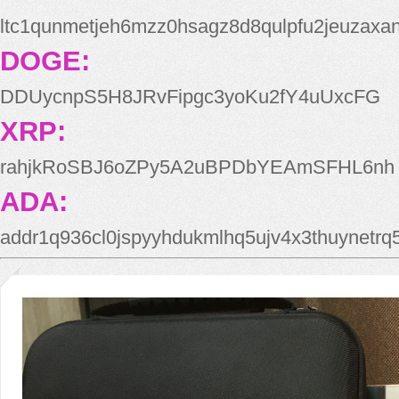
ltc1qunmetjeh6mzz0hsagz8d8qulpfu2jeuzaxa
DOGE:
DDUycnpS5H8JRvFipgc3yoKu2fY4uUxcFG
XRP:
rahjkRoSBJ6oZPy5A2uBPDbYEAmSFHL6nh
ADA:
addr1q936cl0jspyyhdukmlhq5ujv4x3thuynetr