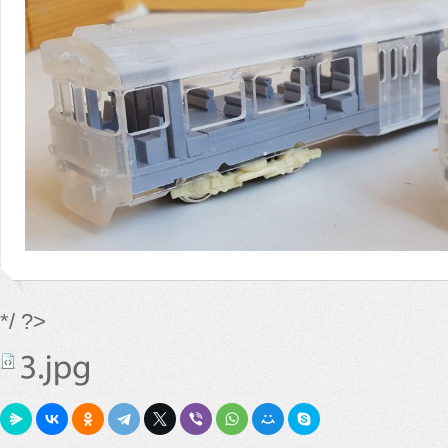
*/ ?>