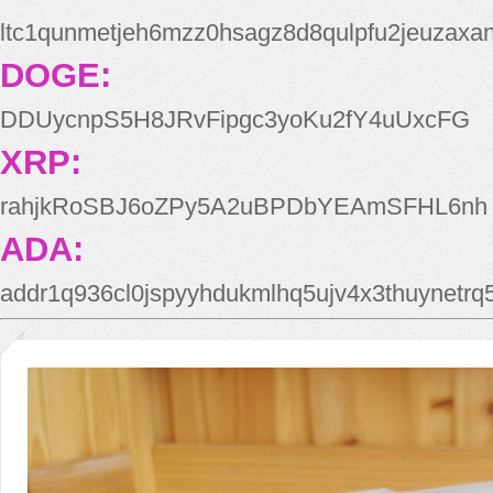
ltc1qunmetjeh6mzz0hsagz8d8qulpfu2jeuzaxa
DOGE:
DDUycnpS5H8JRvFipgc3yoKu2fY4uUxcFG
XRP:
rahjkRoSBJ6oZPy5A2uBPDbYEAmSFHL6nh
ADA:
addr1q936cl0jspyyhdukmlhq5ujv4x3thuynetr