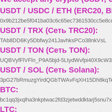
USDT / USDC / ETH (ERC20, B
0x9b212be5f041ba03c6c65ec7361530cc5e8c
USDT / TRX (Сеть TRC20):
TAb8DD6Ky5Dbfwy241JavhksPCo38nkVsL
USDT / TON (Сеть TON):
UQBVyfFlVFln_P9A5bjd-5LtydWvfpi40X9cW3
USDT / SOL (Сеть Solana):
3pG27bRmuzgYirdQGbTWAvFqXH15Dh8kqT
BTC:
bc1qq3jxqlha3nkptwac2fd3zjetwddktarj5snu7x
LTC: