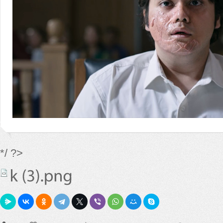
*/ ?>