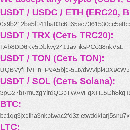
USDT / USDC / ETH (ERC20, B
0x9b212be5f041ba03c6c65ec7361530cc5e8c
USDT / TRX (Сеть TRC20):
TAb8DD6Ky5Dbfwy241JavhksPCo38nkVsL
USDT / TON (Сеть TON):
UQBVyfFlVFln_P9A5bjd-5LtydWvfpi40X9cW3
USDT / SOL (Сеть Solana):
3pG27bRmuzgYirdQGbTWAvFqXH15Dh8kqT
BTC:
bc1qq3jxqlha3nkptwac2fd3zjetwddktarj5snu7x
LTC: