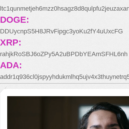
ltc1qunmetjeh6mzz0hsagz8d8qulpfu2jeuzaxa
DOGE:
DDUycnpS5H8JRvFipgc3yoKu2fY4uUxcFG
XRP:
rahjkRoSBJ6oZPy5A2uBPDbYEAmSFHL6nh
ADA:
addr1q936cl0jspyyhdukmlhq5ujv4x3thuynetr