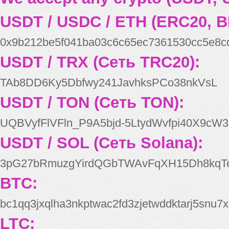
USDT / USDC / ETH (ERC20, B
0x9b212be5f041ba03c6c65ec7361530cc5e8c
USDT / TRX (Сеть TRC20):
TAb8DD6Ky5Dbfwy241JavhksPCo38nkVsL
USDT / TON (Сеть TON):
UQBVyfFlVFln_P9A5bjd-5LtydWvfpi40X9cW3
USDT / SOL (Сеть Solana):
3pG27bRmuzgYirdQGbTWAvFqXH15Dh8kqT
BTC:
bc1qq3jxqlha3nkptwac2fd3zjetwddktarj5snu7x
LTC: