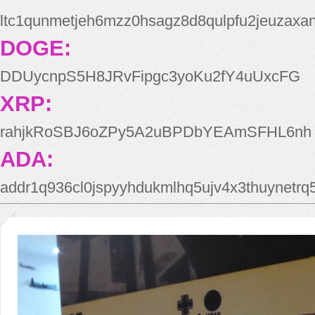
ltc1qunmetjeh6mzz0hsagz8d8qulpfu2jeuzaxa
DOGE:
DDUycnpS5H8JRvFipgc3yoKu2fY4uUxcFG
XRP:
rahjkRoSBJ6oZPy5A2uBPDbYEAmSFHL6nh
ADA:
addr1q936cl0jspyyhdukmlhq5ujv4x3thuynetr