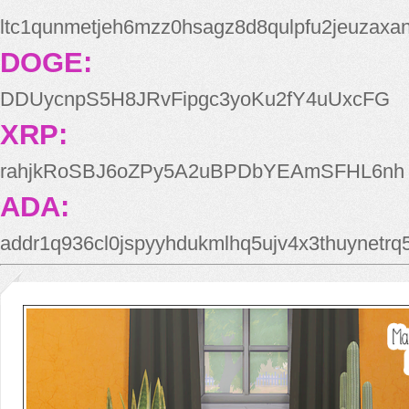
ltc1qunmetjeh6mzz0hsagz8d8qulpfu2jeuzaxa
DOGE:
DDUycnpS5H8JRvFipgc3yoKu2fY4uUxcFG
XRP:
rahjkRoSBJ6oZPy5A2uBPDbYEAmSFHL6nh
ADA:
addr1q936cl0jspyyhdukmlhq5ujv4x3thuynetr