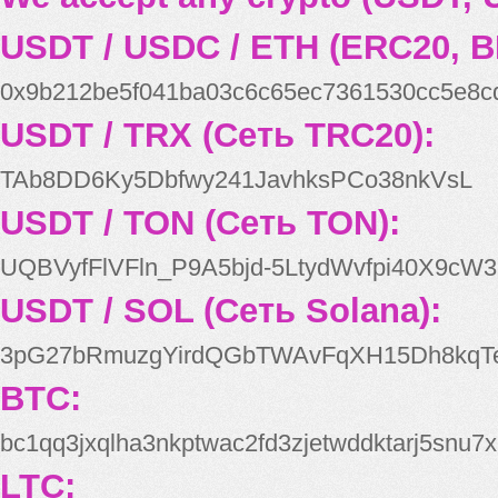
USDT / USDC / ETH (ERC20, B
0x9b212be5f041ba03c6c65ec7361530cc5e8c
USDT / TRX (Сеть TRC20):
TAb8DD6Ky5Dbfwy241JavhksPCo38nkVsL
USDT / TON (Сеть TON):
UQBVyfFlVFln_P9A5bjd-5LtydWvfpi40X9cW3
USDT / SOL (Сеть Solana):
3pG27bRmuzgYirdQGbTWAvFqXH15Dh8kqT
BTC:
bc1qq3jxqlha3nkptwac2fd3zjetwddktarj5snu7x
LTC: