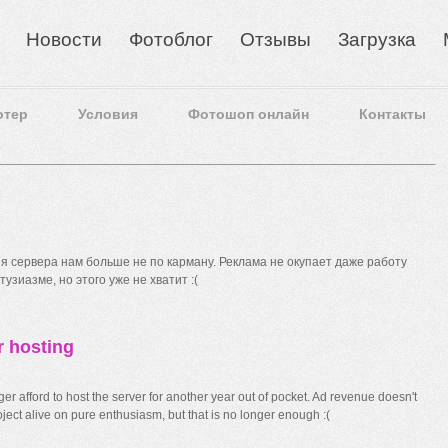
Новости
Фотоблог
Отзывы
Загрузка
отер
Условия
Фотошоп онлайн
Контакты
 сервера нам больше не по карману. Реклама не окупает даже работу
узиазме, но этого уже не хватит :(
r hosting
r afford to host the server for another year out of pocket. Ad revenue doesn't
ect alive on pure enthusiasm, but that is no longer enough :(