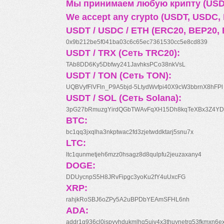
Мы принимаем любую крипту (USDT
We accept any crypto (USDT, USDC, B
USDT / USDC / ETH (ERC20, BEP20, 
0x9b212be5f041ba03c6c65ec7361530cc5e8cd839
USDT / TRX (Сеть TRC20):
TAb8DD6Ky5Dbfwy241JavhksPCo38nkVsL
USDT / TON (Сеть TON):
UQBVyfFlVFln_P9A5bjd-5LtydWvfpi40X9cW3bbrnX8hFPl
USDT / SOL (Сеть Solana):
3pG27bRmuzgYirdQGbTWAvFqXH15Dh8kqTeXBx3Z4YD
BTC:
bc1qq3jxqlha3nkptwac2fd3zjetwddktarj5snu7x
LTC:
ltc1qunmetjeh6mzz0hsagz8d8qulpfu2jeuzaxany4
DOGE:
DDUycnpS5H8JRvFipgc3yoKu2fY4uUxcFG
XRP:
rahjkRoSBJ6oZPy5A2uBPDbYEAmSFHL6nh
ADA:
addr1q936cl0jspyyhdukmlhq5ujv4x3thuynetrq53fkmxn6e