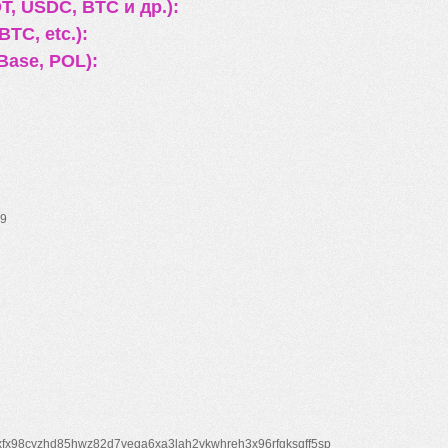
, USDC, BTC и др.):
TC, etc.):
Base, POL):
9
xfx98cyzhd85hwz82d7veqa6xa3lah2vkwhreh3x96rfgksqff5sp