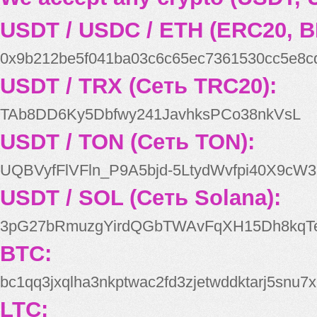
USDT / USDC / ETH (ERC20, B
0x9b212be5f041ba03c6c65ec7361530cc5e8c
USDT / TRX (Сеть TRC20):
TAb8DD6Ky5Dbfwy241JavhksPCo38nkVsL
USDT / TON (Сеть TON):
UQBVyfFlVFln_P9A5bjd-5LtydWvfpi40X9cW3
USDT / SOL (Сеть Solana):
3pG27bRmuzgYirdQGbTWAvFqXH15Dh8kqT
BTC:
bc1qq3jxqlha3nkptwac2fd3zjetwddktarj5snu7x
LTC: