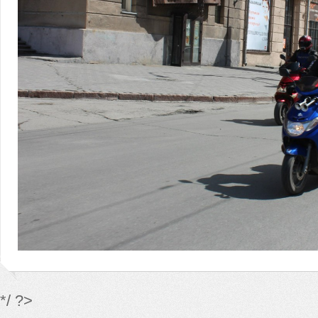
*/ ?>