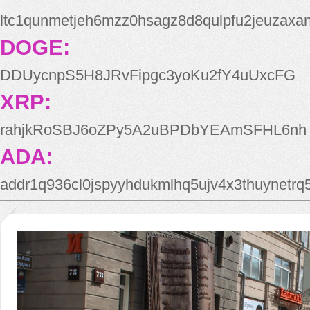
ltc1qunmetjeh6mzz0hsagz8d8qulpfu2jeuzaxa
DOGE:
DDUycnpS5H8JRvFipgc3yoKu2fY4uUxcFG
XRP:
rahjkRoSBJ6oZPy5A2uBPDbYEAmSFHL6nh
ADA:
addr1q936cl0jspyyhdukmlhq5ujv4x3thuynetr