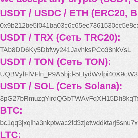
USDT / USDC / ETH (ERC20, B
0x9b212be5f041ba03c6c65ec7361530cc5e8c
USDT / TRX (Сеть TRC20):
TAb8DD6Ky5Dbfwy241JavhksPCo38nkVsL
USDT / TON (Сеть TON):
UQBVyfFlVFln_P9A5bjd-5LtydWvfpi40X9cW3
USDT / SOL (Сеть Solana):
3pG27bRmuzgYirdQGbTWAvFqXH15Dh8kqT
BTC:
bc1qq3jxqlha3nkptwac2fd3zjetwddktarj5snu7x
LTC: