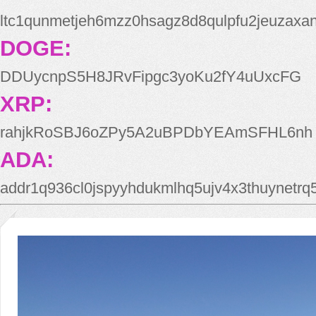
ltc1qunmetjeh6mzz0hsagz8d8qulpfu2jeuzaxa
DOGE:
DDUycnpS5H8JRvFipgc3yoKu2fY4uUxcFG
XRP:
rahjkRoSBJ6oZPy5A2uBPDbYEAmSFHL6nh
ADA:
addr1q936cl0jspyyhdukmlhq5ujv4x3thuynetr