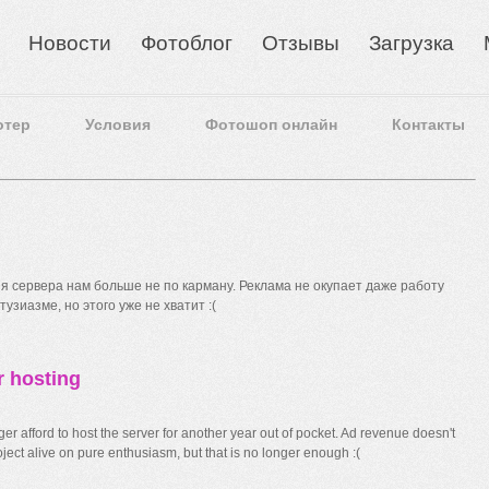
Новости
Фотоблог
Отзывы
Загрузка
отер
Условия
Фотошоп онлайн
Контакты
 сервера нам больше не по карману. Реклама не окупает даже работу
узиазме, но этого уже не хватит :(
r hosting
r afford to host the server for another year out of pocket. Ad revenue doesn't
ect alive on pure enthusiasm, but that is no longer enough :(