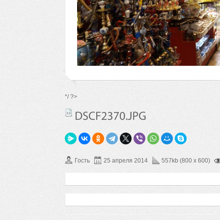
*/ ?>
Гость
25 апреля 2014
557kb (800 x 600)