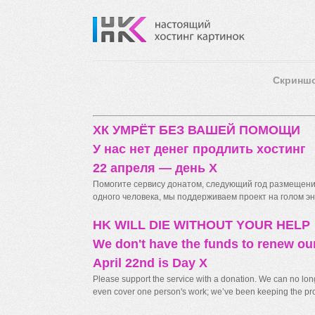
Скринш
ХК УМРЁТ БЕЗ ВАШЕЙ ПОМОЩИ
У нас нет денег продлить хостинг
22 апреля — день X
Помогите сервису донатом, следующий год размещения
одного человека, мы поддерживаем проект на голом энт
HK WILL DIE WITHOUT YOUR HELP
We don't have the funds to renew ou
April 22nd is Day X
Please support the service with a donation. We can no longe
even cover one person's work; we’ve been keeping the proj