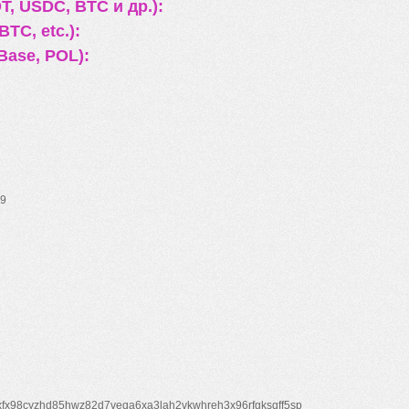
, USDC, BTC и др.):
TC, etc.):
Base, POL):
9
xfx98cyzhd85hwz82d7veqa6xa3lah2vkwhreh3x96rfgksqff5sp