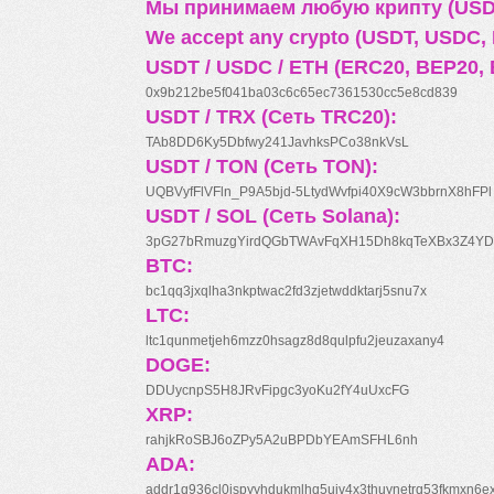
Мы принимаем любую крипту (USDT
We accept any crypto (USDT, USDC, B
USDT / USDC / ETH (ERC20, BEP20, 
0x9b212be5f041ba03c6c65ec7361530cc5e8cd839
USDT / TRX (Сеть TRC20):
TAb8DD6Ky5Dbfwy241JavhksPCo38nkVsL
USDT / TON (Сеть TON):
UQBVyfFlVFln_P9A5bjd-5LtydWvfpi40X9cW3bbrnX8hFPl
USDT / SOL (Сеть Solana):
3pG27bRmuzgYirdQGbTWAvFqXH15Dh8kqTeXBx3Z4YD
BTC:
bc1qq3jxqlha3nkptwac2fd3zjetwddktarj5snu7x
LTC:
ltc1qunmetjeh6mzz0hsagz8d8qulpfu2jeuzaxany4
DOGE:
DDUycnpS5H8JRvFipgc3yoKu2fY4uUxcFG
XRP:
rahjkRoSBJ6oZPy5A2uBPDbYEAmSFHL6nh
ADA:
addr1q936cl0jspyyhdukmlhq5ujv4x3thuynetrq53fkmxn6e