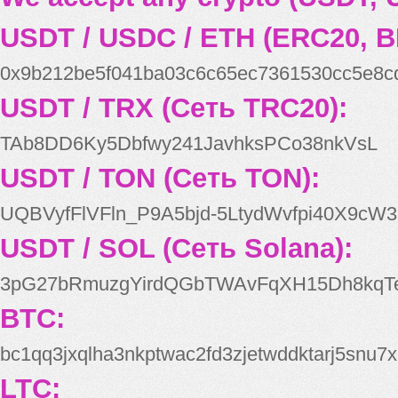
USDT / USDC / ETH (ERC20, B
0x9b212be5f041ba03c6c65ec7361530cc5e8c
USDT / TRX (Сеть TRC20):
TAb8DD6Ky5Dbfwy241JavhksPCo38nkVsL
USDT / TON (Сеть TON):
UQBVyfFlVFln_P9A5bjd-5LtydWvfpi40X9cW3
USDT / SOL (Сеть Solana):
3pG27bRmuzgYirdQGbTWAvFqXH15Dh8kqT
BTC:
bc1qq3jxqlha3nkptwac2fd3zjetwddktarj5snu7x
LTC: