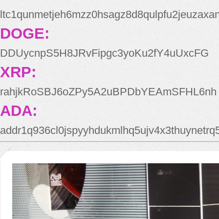
ltc1qunmetjeh6mzz0hsagz8d8qulpfu2jeuzaxa
DOGE:
DDUycnpS5H8JRvFipgc3yoKu2fY4uUxcFG
XRP:
rahjkRoSBJ6oZPy5A2uBPDbYEAmSFHL6nh
ADA:
addr1q936cl0jspyyhdukmlhq5ujv4x3thuynetr