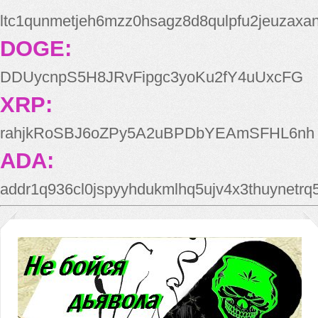
ltc1qunmetjeh6mzz0hsagz8d8qulpfu2jeuzaxa
DOGE:
DDUycnpS5H8JRvFipgc3yoKu2fY4uUxcFG
XRP:
rahjkRoSBJ6oZPy5A2uBPDbYEAmSFHL6nh
ADA:
addr1q936cl0jspyyhdukmlhq5ujv4x3thuynetr