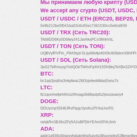
Мы принимаем любую крипту (USDT
We accept any crypto (USDT, USDC, B
USDT / USDC / ETH (ERC20, BEP20, 
0x9b212be5f041ba03c6c65ec7361530cc5e8cd839
USDT / TRX (Сеть TRC20):
TAb8DD6Ky5Dbfwy241JavhksPCo38nkVsL
USDT / TON (Сеть TON):
UQBVyfFlVFln_P9A5bjd-5LtydWvfpi40X9cW3bbrnX8hFPl
USDT / SOL (Сеть Solana):
3pG27bRmuzgYirdQGbTWAvFqXH15Dh8kqTeXBx3Z4YD
BTC:
bc1qq3jxqlha3nkptwac2fd3zjetwddktarj5snu7x
LTC:
ltc1qunmetjeh6mzz0hsagz8d8qulpfu2jeuzaxany4
DOGE:
DDUycnpS5H8JRvFipgc3yoKu2fY4uUxcFG
XRP:
rahjkRoSBJ6oZPy5A2uBPDbYEAmSFHL6nh
ADA:
addr1q936cl0jspyyhdukmlhq5ujv4x3thuynetrq53fkmxn6e