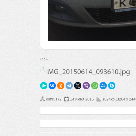
*/ ?>
dimrus72
14 июня 2015
1024kb (3264 x 244