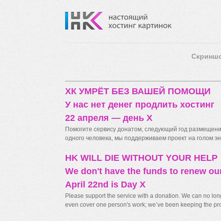
Скринш
ХК УМРЁТ БЕЗ ВАШЕЙ ПОМОЩИ
У нас нет денег продлить хостинг
22 апреля — день X
Помогите сервису донатом, следующий год размещения
одного человека, мы поддерживаем проект на голом энт
HK WILL DIE WITHOUT YOUR HELP
We don't have the funds to renew ou
April 22nd is Day X
Please support the service with a donation. We can no longe
even cover one person's work; we’ve been keeping the proj