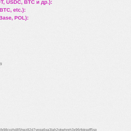
, USDC, BTC и др.):
TC, etc.):
Base, POL):
9
xfx98cyzhd85hwz82d7veqa6xa3lah2vkwhreh3x96rfgksqff5sp