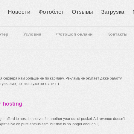
Новости
Фотоблог
Отзывы
Загрузка
отер
Условия
Фотошоп онлайн
Контакты
 сервера нам больше не по карману. Реклама не окупает даже работу
узиазме, но этого уже не хватит :(
r hosting
r afford to host the server for another year out of pocket. Ad revenue doesn't
ect alive on pure enthusiasm, but that is no longer enough :(