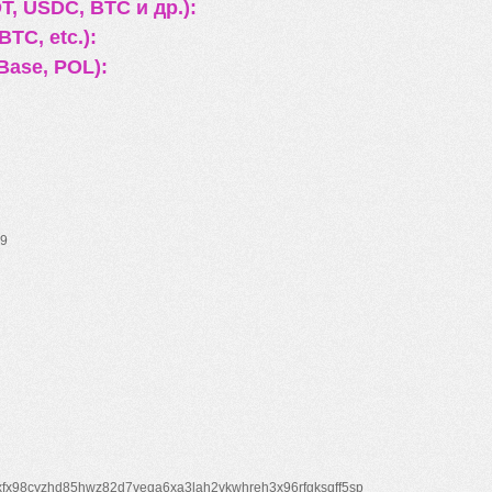
, USDC, BTC и др.):
TC, etc.):
Base, POL):
9
xfx98cyzhd85hwz82d7veqa6xa3lah2vkwhreh3x96rfgksqff5sp