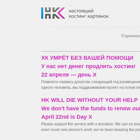
Скринш
ХК УМРЁТ БЕЗ ВАШЕЙ ПОМОЩИ
У нас нет денег продлить хостинг
22 апреля — день X
Помогите сервису донатом, следующий год размещения
одного человека, мы поддерживаем проект на голом энт
HK WILL DIE WITHOUT YOUR HELP
We don't have the funds to renew ou
April 22nd is Day X
Please support the service with a donation. We can no longe
even cover one person's work; we’ve been keeping the proj