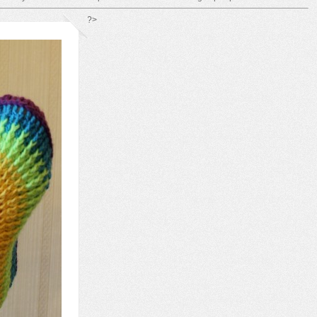
*/ ?>