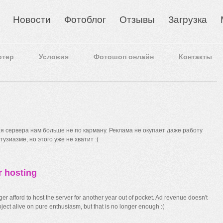
Новости
Фотоблог
Отзывы
Загрузка
отер
Условия
Фотошоп онлайн
Контакты
 сервера нам больше не по карману. Реклама не окупает даже работу
узиазме, но этого уже не хватит :(
r hosting
r afford to host the server for another year out of pocket. Ad revenue doesn't
ect alive on pure enthusiasm, but that is no longer enough :(