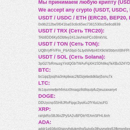
Мы принимаем любую крипту (USDT
We accept any crypto (USDT, USDC, B
USDT / USDC / ETH (ERC20, BEP20, 
0x9b212be5f041ba03c6c65ec7361530cc5e8cd839
USDT / TRX (Сеть TRC20):
TAb8DD6Ky5Dbfwy241JavhksPCo38nkVsL
USDT / TON (Сеть TON):
UQBVyfFlVFln_P9A5bjd-5LtydWvfpi40X9cW3bbrnX8hFPl
USDT / SOL (Сеть Solana):
3pG27bRmuzgYirdQGbTWAvFqXH15Dh8kqTeXBx3Z4YD
BTC:
bc1qq3jxqlha3nkptwac2fd3zjetwddktarj5snu7x
LTC:
ltc1qunmetjeh6mzz0hsagz8d8qulpfu2jeuzaxany4
DOGE:
DDUycnpS5H8JRvFipgc3yoKu2fY4uUxcFG
XRP:
rahjkRoSBJ6oZPy5A2uBPDbYEAmSFHL6nh
ADA:
addr1q936cl0jspyyhdukmlhq5ujv4x3thuynetrq53fkmxn6e