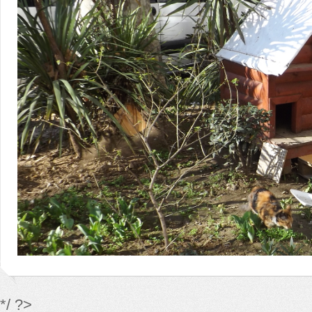
*/ ?>