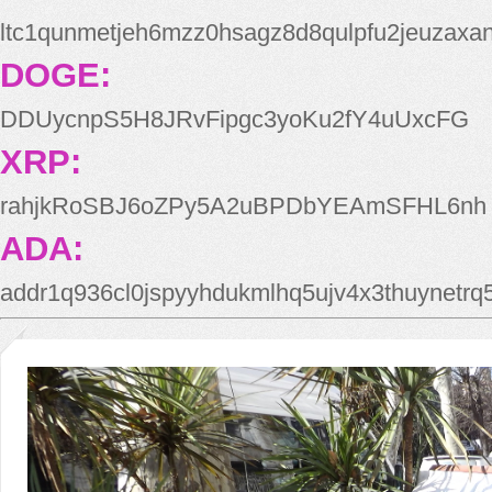
ltc1qunmetjeh6mzz0hsagz8d8qulpfu2jeuzaxa
DOGE:
DDUycnpS5H8JRvFipgc3yoKu2fY4uUxcFG
XRP:
rahjkRoSBJ6oZPy5A2uBPDbYEAmSFHL6nh
ADA:
addr1q936cl0jspyyhdukmlhq5ujv4x3thuynetr