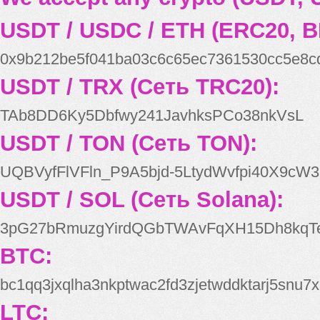
USDT / USDC / ETH (ERC20, B
0x9b212be5f041ba03c6c65ec7361530cc5e8c
USDT / TRX (Сеть TRC20):
TAb8DD6Ky5Dbfwy241JavhksPCo38nkVsL
USDT / TON (Сеть TON):
UQBVyfFlVFln_P9A5bjd-5LtydWvfpi40X9cW3
USDT / SOL (Сеть Solana):
3pG27bRmuzgYirdQGbTWAvFqXH15Dh8kqT
BTC:
bc1qq3jxqlha3nkptwac2fd3zjetwddktarj5snu7x
LTC: