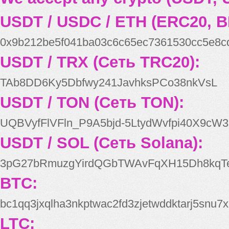
USDT / USDC / ETH (ERC20, B
0x9b212be5f041ba03c6c65ec7361530cc5e8c
USDT / TRX (Сеть TRC20):
TAb8DD6Ky5Dbfwy241JavhksPCo38nkVsL
USDT / TON (Сеть TON):
UQBVyfFlVFln_P9A5bjd-5LtydWvfpi40X9cW3
USDT / SOL (Сеть Solana):
3pG27bRmuzgYirdQGbTWAvFqXH15Dh8kqT
BTC:
bc1qq3jxqlha3nkptwac2fd3zjetwddktarj5snu7x
LTC: