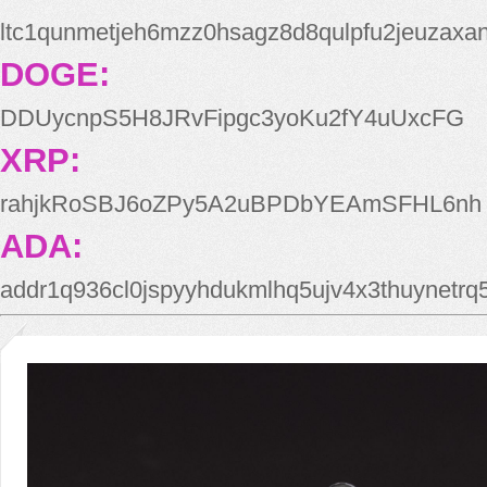
ltc1qunmetjeh6mzz0hsagz8d8qulpfu2jeuzaxa
DOGE:
DDUycnpS5H8JRvFipgc3yoKu2fY4uUxcFG
XRP:
rahjkRoSBJ6oZPy5A2uBPDbYEAmSFHL6nh
ADA:
addr1q936cl0jspyyhdukmlhq5ujv4x3thuynetr