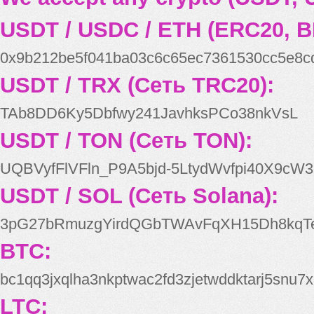
USDT / USDC / ETH (ERC20, B
0x9b212be5f041ba03c6c65ec7361530cc5e8c
USDT / TRX (Сеть TRC20):
TAb8DD6Ky5Dbfwy241JavhksPCo38nkVsL
USDT / TON (Сеть TON):
UQBVyfFlVFln_P9A5bjd-5LtydWvfpi40X9cW3
USDT / SOL (Сеть Solana):
3pG27bRmuzgYirdQGbTWAvFqXH15Dh8kqT
BTC:
bc1qq3jxqlha3nkptwac2fd3zjetwddktarj5snu7x
LTC: