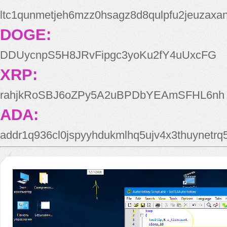
ltc1qunmetjeh6mzz0hsagz8d8qulpfu2jeuzaxa
DOGE:
DDUycnpS5H8JRvFipgc3yoKu2fY4uUxcFG
XRP:
rahjkRoSBJ6oZPy5A2uBPDbYEAmSFHL6nh
ADA:
addr1q936cl0jspyyhdukmlhq5ujv4x3thuynetr